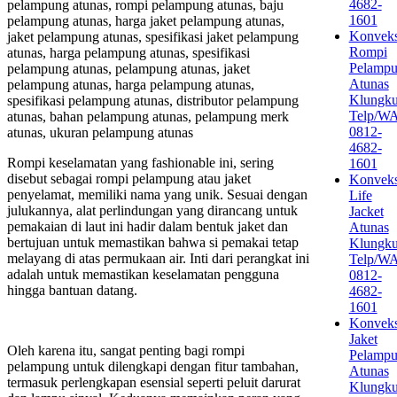
4682-
pelampung atunas, rompi pelampung atunas, baju
1601
pelampung atunas, harga jaket pelampung atunas,
Konveks
jaket pelampung atunas, spesifikasi jaket pelampung
Rompi
atunas, harga pelampung atunas, spesifikasi
Pelamp
pelampung atunas, pelampung atunas, jaket
Atunas
pelampung atunas, harga pelampung atunas,
Klungk
spesifikasi pelampung atunas, distributor pelampung
Telp/W
atunas, bahan pelampung atunas, pelampung merk
0812-
atunas, ukuran pelampung atunas
4682-
Rompi keselamatan yang fashionable ini, sering
1601
disebut sebagai rompi pelampung atau jaket
Konveks
penyelamat, memiliki nama yang unik. Sesuai dengan
Life
julukannya, alat perlindungan yang dirancang untuk
Jacket
pemakaian di laut ini hadir dalam bentuk jaket dan
Atunas
bertujuan untuk memastikan bahwa si pemakai tetap
Klungk
melayang di atas permukaan air. Inti dari perangkat ini
Telp/W
adalah untuk memastikan keselamatan pengguna
0812-
hingga bantuan datang.
4682-
1601
Konveks
Jaket
Oleh karena itu, sangat penting bagi rompi
Pelamp
pelampung untuk dilengkapi dengan fitur tambahan,
Atunas
termasuk perlengkapan esensial seperti peluit darurat
Klungk