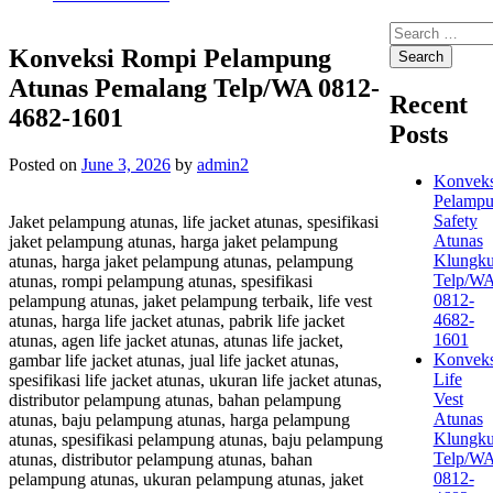
Search
for:
Konveksi Rompi Pelampung
Atunas Pemalang Telp/WA 0812-
Recent
4682-1601
Posts
Posted on
June 3, 2026
by
admin2
Konveks
Pelamp
Safety
Jaket pelampung atunas, life jacket atunas, spesifikasi
Atunas
jaket pelampung atunas, harga jaket pelampung
Klungk
atunas, harga jaket pelampung atunas, pelampung
Telp/W
atunas, rompi pelampung atunas, spesifikasi
0812-
pelampung atunas, jaket pelampung terbaik, life vest
4682-
atunas, harga life jacket atunas, pabrik life jacket
1601
atunas, agen life jacket atunas, atunas life jacket,
Konveks
gambar life jacket atunas, jual life jacket atunas,
Life
spesifikasi life jacket atunas, ukuran life jacket atunas,
Vest
distributor pelampung atunas, bahan pelampung
Atunas
atunas, baju pelampung atunas, harga pelampung
Klungk
atunas, spesifikasi pelampung atunas, baju pelampung
Telp/W
atunas, distributor pelampung atunas, bahan
0812-
pelampung atunas, ukuran pelampung atunas, jaket