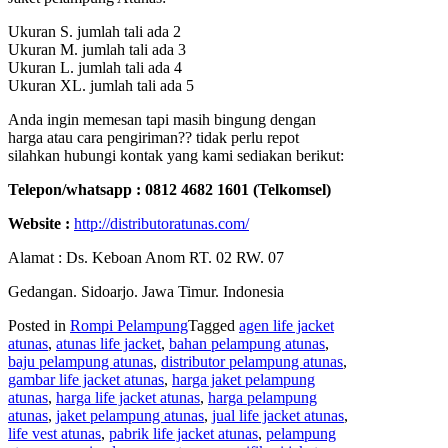
Ukuran S. jumlah tali ada 2
Ukuran M. jumlah tali ada 3
Ukuran L. jumlah tali ada 4
Ukuran XL. jumlah tali ada 5
Anda ingin memesan tapi masih bingung dengan
harga atau cara pengiriman?? tidak perlu repot
silahkan hubungi kontak yang kami sediakan berikut:
Telepon/whatsapp : 0812 4682 1601 (Telkomsel)
Website :
http://distributoratunas.com/
Alamat : Ds. Keboan Anom RT. 02 RW. 07
Gedangan. Sidoarjo. Jawa Timur. Indonesia
Posted in
Rompi Pelampung
Tagged
agen life jacket
atunas
,
atunas life jacket
,
bahan pelampung atunas
,
baju pelampung atunas
,
distributor pelampung atunas
,
gambar life jacket atunas
,
harga jaket pelampung
atunas
,
harga life jacket atunas
,
harga pelampung
atunas
,
jaket pelampung atunas
,
jual life jacket atunas
,
life vest atunas
,
pabrik life jacket atunas
,
pelampung