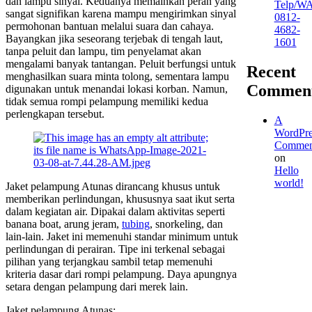
dan lampu sinyal. Keduanya memainkan peran yang
Telp/W
sangat signifikan karena mampu mengirimkan sinyal
0812-
permohonan bantuan melalui suara dan cahaya.
4682-
Bayangkan jika seseorang terjebak di tengah laut,
1601
tanpa peluit dan lampu, tim penyelamat akan
mengalami banyak tantangan. Peluit berfungsi untuk
Recent
menghasilkan suara minta tolong, sementara lampu
Commen
digunakan untuk menandai lokasi korban. Namun,
tidak semua rompi pelampung memiliki kedua
perlengkapan tersebut.
A
WordPre
Commen
on
Hello
world!
Jaket pelampung Atunas dirancang khusus untuk
memberikan perlindungan, khususnya saat ikut serta
dalam kegiatan air. Dipakai dalam aktivitas seperti
banana boat, arung jeram,
tubing
, snorkeling, dan
lain-lain. Jaket ini memenuhi standar minimum untuk
perlindungan di perairan. Tipe ini terkenal sebagai
pilihan yang terjangkau sambil tetap memenuhi
kriteria dasar dari rompi pelampung. Daya apungnya
setara dengan pelampung dari merek lain.
Jaket pelampung Atunas: