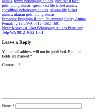
atunas
,
rompi pelampung atunas
,
spesifikasi jaket
pelampung atunas
,
spesifikasi life jacket atunas
,
spesifikasi pelampung atunas
,
ukuran life jacket
atunas
,
ukuran pelampung atunas
Post
Previous:
Pengrajin Rompi Pelampung Safety Atunas
Pemalang Telp/WA 0812-4682-1601
navigation
Next:
Konveksi Jaket Pelampung Atunas Pemalang
Telp/WA 0812-4682-1601
Leave a Reply
Your email address will not be published.
Required
fields are marked
*
Comment
*
Name
*