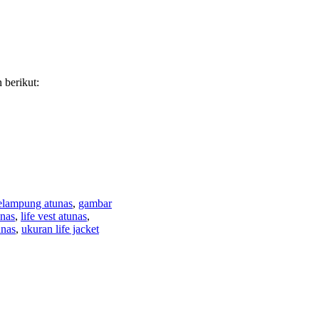
 berikut:
pelampung atunas
,
gambar
unas
,
life vest atunas
,
unas
,
ukuran life jacket