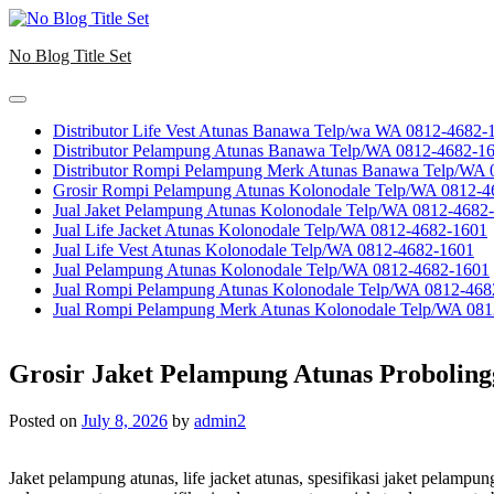
Skip
to
No Blog Title Set
content
Distributor Life Vest Atunas Banawa Telp/wa WA 0812-4682-
Distributor Pelampung Atunas Banawa Telp/WA 0812-4682-1
Distributor Rompi Pelampung Merk Atunas Banawa Telp/WA
Grosir Rompi Pelampung Atunas Kolonodale Telp/WA 0812-4
Jual Jaket Pelampung Atunas Kolonodale Telp/WA 0812-4682
Jual Life Jacket Atunas Kolonodale Telp/WA 0812-4682-1601
Jual Life Vest Atunas Kolonodale Telp/WA 0812-4682-1601
Jual Pelampung Atunas Kolonodale Telp/WA 0812-4682-1601
Jual Rompi Pelampung Atunas Kolonodale Telp/WA 0812-468
Jual Rompi Pelampung Merk Atunas Kolonodale Telp/WA 08
Grosir Jaket Pelampung Atunas Probolin
Posted on
July 8, 2026
by
admin2
Jaket pelampung atunas, life jacket atunas, spesifikasi jaket pelamp