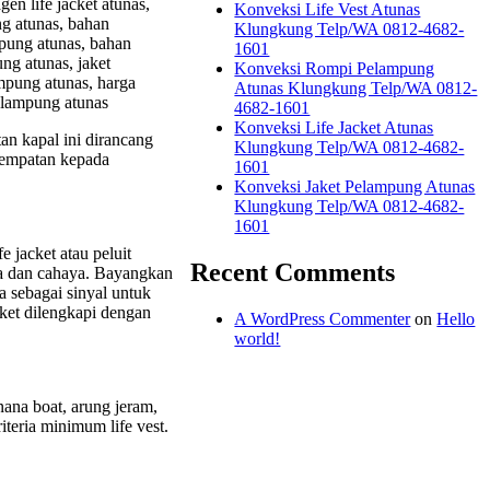
gen life jacket atunas,
Konveksi Life Vest Atunas
ung atunas, bahan
Klungkung Telp/WA 0812-4682-
mpung atunas, bahan
1601
ng atunas, jaket
Konveksi Rompi Pelampung
mpung atunas, harga
Atunas Klungkung Telp/WA 0812-
elampung atunas
4682-1601
Konveksi Life Jacket Atunas
an kapal ini dirancang
Klungkung Telp/WA 0812-4682-
sempatan kepada
1601
Konveksi Jaket Pelampung Atunas
Klungkung Telp/WA 0812-4682-
1601
e jacket atau peluit
Recent Comments
ara dan cahaya. Bayangkan
a sebagai sinyal untuk
ket dilengkapi dengan
A WordPress Commenter
on
Hello
world!
nana boat, arung jeram,
iteria minimum life vest.