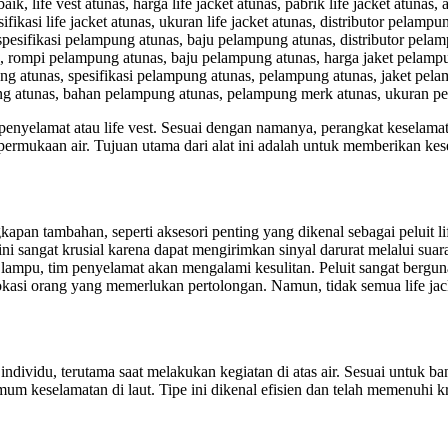
 life vest atunas, harga life jacket atunas, pabrik life jacket atunas, a
pesifikasi life jacket atunas, ukuran life jacket atunas, distributor pelamp
pesifikasi pelampung atunas, baju pelampung atunas, distributor pela
 rompi pelampung atunas, baju pelampung atunas, harga jaket pelampu
ng atunas, spesifikasi pelampung atunas, pelampung atunas, jaket pela
pung atunas, bahan pelampung atunas, pelampung merk atunas, ukuran p
penyelamat atau life vest. Sesuai dengan namanya, perangkat keselamat
ermukaan air. Tujuan utama dari alat ini adalah untuk memberikan ke
apan tambahan, seperti aksesori penting yang dikenal sebagai peluit lif
 ini sangat krusial karena dapat mengirimkan sinyal darurat melalui su
 lampu, tim penyelamat akan mengalami kesulitan. Peluit sangat bergun
kasi orang yang memerlukan pertolongan. Namun, tidak semua life jac
ividu, terutama saat melakukan kegiatan di atas air. Sesuai untuk ba
imum keselamatan di laut. Tipe ini dikenal efisien dan telah memenuhi kr