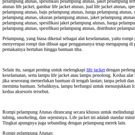
pelampung atunas, spesifikasi pelampung atunas, jaket pelampung terbaik,
atunas life jacket, gambar life jacket atunas, jual life jacket atunas, s
pelampung atunas, baju pelampung atunas, harga pelampung atunas, s
pelampung atunas, ukuran pelampung atunas, jaket pelampung atunas,
pelampung atunas, spesifikasi jaket pelampung atunas, harga pelampu
pelampung atunas, spesifikasi pelampung atunas, distributor pelam
Pelampung, yang biasa dikenal sebagai alat keselamatan, yaitu rompi 
menyerupai rompi dan dibuat agar penggunanya tetap mengapung di p
pemakainya bertahan hingga bantuan tiba.
Selain itu, sangat penting untuk melengkapi
life jacket
dengan perlengk
keselamatan, serta lampu life jacket atau lampu penolong. Kedua alat
jika seseorang memerlukan bantuan di tengah lautan; tanpa peluit dan
meminta bantuan. Sebaliknya, lampu berfungsi untuk menunjukkan lo
kedua aksesoris tersebut.
Rompi pelampung Atunas dirancang secara khusus untuk melindungi ind
tubing, snorkeling, dan sejenisnya. Life jacket ini adalah standar min
Tingkat apungnya juga sebanding dengan pelampung merek lain.
Rompi pelampung Atunas: