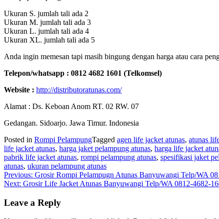
Ukuran S. jumlah tali ada 2
Ukuran M. jumlah tali ada 3
Ukuran L. jumlah tali ada 4
Ukuran XL. jumlah tali ada 5
Anda ingin memesan tapi masih bingung dengan harga atau cara pengi
Telepon/whatsapp : 0812 4682 1601 (Telkomsel)
Website :
http://distributoratunas.com/
Alamat : Ds. Keboan Anom RT. 02 RW. 07
Gedangan. Sidoarjo. Jawa Timur. Indonesia
Posted in
Rompi Pelampung
Tagged
agen life jacket atunas
,
atunas lif
life jacket atunas
,
harga jaket pelampung atunas
,
harga life jacket atun
pabrik life jacket atunas
,
rompi pelampung atunas
,
spesifikasi jaket 
atunas
,
ukuran pelampung atunas
Post
Previous:
Grosir Rompi Pelampugn Atunas Banyuwangi Telp/WA 08
Next:
Grosir Life Jacket Atunas Banyuwangi Telp/WA 0812-4682-1
navigation
Leave a Reply