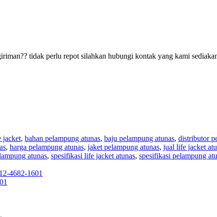
riman?? tidak perlu repot silahkan hubungi kontak yang kami sediakan
e jacket
,
bahan pelampung atunas
,
baju pelampung atunas
,
distributor 
as
,
harga pelampung atunas
,
jaket pelampung atunas
,
jual life jacket at
pelampung atunas
,
spesifikasi life jacket atunas
,
spesifikasi pelampung at
12-4682-1601
601