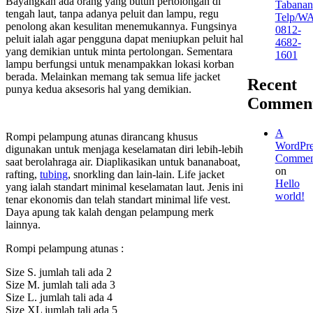
Bayangkan ada orang yang butuh pertolongan di
Tabanan
tengah laut, tanpa adanya peluit dan lampu, regu
Telp/W
penolong akan kesulitan menemukannya. Fungsinya
0812-
peluit ialah agar pengguna dapat meniupkan peluit hal
4682-
yang demikian untuk minta pertolongan. Sementara
1601
lampu berfungsi untuk menampakkan lokasi korban
berada. Melainkan memang tak semua life jacket
Recent
punya kedua aksesoris hal yang demikian.
Commen
A
Rompi pelampung atunas dirancang khusus
WordPre
digunakan untuk menjaga keselamatan diri lebih-lebih
Commen
saat berolahraga air. Diaplikasikan untuk bananaboat,
on
rafting,
tubing
, snorkling dan lain-lain. Life jacket
Hello
yang ialah standart minimal keselamatan laut. Jenis ini
world!
tenar ekonomis dan telah standart minimal life vest.
Daya apung tak kalah dengan pelampung merk
lainnya.
Rompi pelampung atunas :
Size S. jumlah tali ada 2
Size M. jumlah tali ada 3
Size L. jumlah tali ada 4
Size XL jumlah tali ada 5