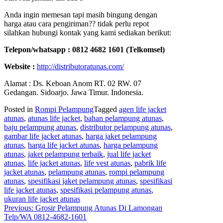
Anda ingin memesan tapi masih bingung dengan
harga atau cara pengiriman?? tidak perlu repot
silahkan hubungi kontak yang kami sediakan berikut:
Telepon/whatsapp : 0812 4682 1601 (Telkomsel)
Website :
http://distributoratunas.com/
Alamat : Ds. Keboan Anom RT. 02 RW. 07
Gedangan. Sidoarjo. Jawa Timur. Indonesia.
Posted in
Rompi Pelampung
Tagged
agen life jacket
atunas
,
atunas life jacket
,
bahan pelampung atunas
,
baju pelampung atunas
,
distributor pelampung atunas
,
gambar life jacket atunas
,
harga jaket pelampung
atunas
,
harga life jacket atunas
,
harga pelampung
atunas
,
jaket pelampung terbaik
,
jual life jacket
atunas
,
life jacket atunas
,
life vest atunas
,
pabrik life
jacket atunas
,
pelampung atunas
,
rompi pelampung
atunas
,
spesifikasi jaket pelampung atunas
,
spesifikasi
life jacket atunas
,
spesifikasi pelampung atunas
,
ukuran life jacket atunas
Post
Previous:
Grosir Pelampung Atunas Di Lamongan
Telp/WA 0812-4682-1601
navigation