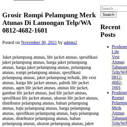
Search
for:
Grosir Rompi Pelampung Merk
Atunas Di Lamongan Telp/WA
Recent
0812-4682-1601
Posts
Posted on
November 30, 2021
by
admin2
Produse
Life
Vest
Jaket pelampung atunas, life jacket atunas, spesifikasi
Atunas
jaket pelampung atunas, harga jaket pelampung
Tabanan
atunas, harga jaket pelampung atunas, pelampung
Telp/W
atunas, rompi pelampung atunas, spesifikasi
0812-
pelampung atunas, jaket pelampung terbaik, life vest
4682-
atunas, harga life jacket atunas, pabrik life jacket
1601
atunas, agen life jacket atunas, atunas life jacket,
Produse
gambar life jacket atunas, jual life jacket atunas,
Rompi
spesifikasi life jacket atunas, ukuran life jacket atunas,
Pelamp
distributor pelampung atunas, bahan pelampung
Merk
atunas, baju pelampung atunas, harga pelampung
Atunas
atunas, spesifikasi pelampung atunas, baju pelampung
Tabanan
atunas, distributor pelampung atunas, bahan
Telp/W
pelampung atunas, ukuran pelampung atunas, jaket