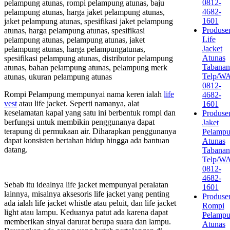
0812-
pelampung atunas, rompi pelampung atunas, baju
4682-
pelampung atunas, harga jaket pelampung atunas,
1601
jaket pelampung atunas, spesifikasi jaket pelampung
Produse
atunas, harga pelampung atunas, spesifikasi
Life
pelampung atunas, pelampung atunas, jaket
Jacket
pelampung atunas, harga pelampungatunas,
Atunas
spesifikasi pelampung atunas, distributor pelampung
Tabanan
atunas, bahan pelampung atunas, pelampung merk
Telp/W
atunas, ukuran pelampung atunas
0812-
Rompi Pelampung mempunyai nama keren ialah
life
4682-
vest
atau life jacket. Seperti namanya, alat
1601
keselamatan kapal yang satu ini berbentuk rompi dan
Produse
berfungsi untuk membikin penggunanya dapat
Jaket
terapung di permukaan air. Diharapkan penggunanya
Pelamp
dapat konsisten bertahan hidup hingga ada bantuan
Atunas
datang.
Tabanan
Telp/W
0812-
4682-
Sebab itu idealnya life jacket mempunyai peralatan
1601
lainnya, misalnya aksesoris life jacket yang penting
Produse
ada ialah life jacket whistle atau peluit, dan life jacket
Rompi
light atau lampu. Keduanya patut ada karena dapat
Pelamp
memberikan sinyal darurat berupa suara dan lampu.
Atunas