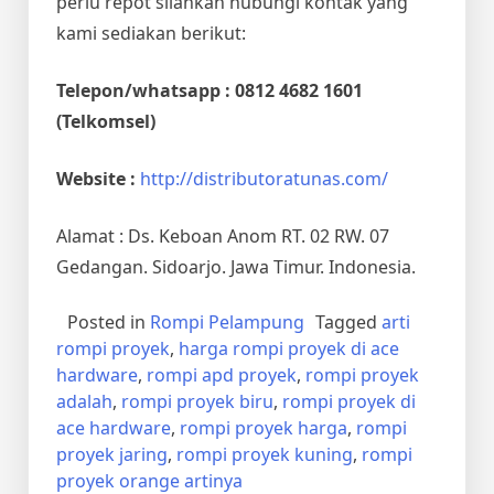
perlu repot silahkan hubungi kontak yang
kami sediakan berikut:
Telepon/whatsapp : 0812 4682 1601
(Telkomsel)
Website :
http://distributoratunas.com/
Alamat : Ds. Keboan Anom RT. 02 RW. 07
Gedangan. Sidoarjo. Jawa Timur. Indonesia.
Posted in
Rompi Pelampung
Tagged
arti
rompi proyek
,
harga rompi proyek di ace
hardware
,
rompi apd proyek
,
rompi proyek
adalah
,
rompi proyek biru
,
rompi proyek di
ace hardware
,
rompi proyek harga
,
rompi
proyek jaring
,
rompi proyek kuning
,
rompi
proyek orange artinya