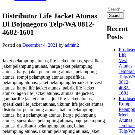
Search
for:
Distributor Life Jacket Atunas
Di Bojonegoro Telp/WA 0812-
Recent
4682-1601
Posts
Posted on
December 4, 2021
by
admin2
Produse
Life
Vest
Jaket pelampung atunas, life jacket atunas, spesifikasi
Atunas
jaket pelampung atunas, harga jaket pelampung
Jembran
atunas, harga jaket pelampung atunas, pelampung
Telp/W
atunas, rompi pelampung atunas, spesifikasi
0812-
pelampung atunas, jaket pelampung terbaik, life vest
4682-
atunas, harga life jacket atunas, pabrik life jacket
1601
atunas, agen life jacket atunas, atunas life jacket,
Produse
gambar life jacket atunas, jual life jacket atunas,
Rompi
spesifikasi life jacket atunas, ukuran life jacket atunas,
Pelamp
distributor pelampung atunas, bahan pelampung
Merk
atunas, baju pelampung atunas, harga pelampung
Atunas
atunas, spesifikasi pelampung atunas, baju pelampung
Jembran
atunas, distributor pelampung atunas, bahan
Telp/W
pelampung atunas, ukuran pelampung atunas, jaket