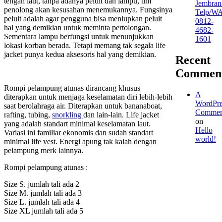
tengah laut, tanpa adanya peluit dan lampu, tim
Jembran
penolong akan kesusahan menemukannya. Fungsinya
Telp/W
peluit adalah agar pengguna bisa meniupkan peluit
0812-
hal yang demikian untuk meminta pertolongan.
4682-
Sementara lampu berfungsi untuk menunjukkan
1601
lokasi korban berada. Tetapi memang tak segala life
jacket punya kedua aksesoris hal yang demikian.
Recent
Commen
Rompi pelampung atunas dirancang khusus
A
diterapkan untuk menjaga keselamatan diri lebih-lebih
WordPre
saat berolahraga air. Diterapkan untuk bananaboat,
Commen
rafting, tubing,
snorkling
dan lain-lain. Life jacket
on
yang adalah standart minimal keselamatan laut.
Hello
Variasi ini familiar ekonomis dan sudah standart
world!
minimal life vest. Energi apung tak kalah dengan
pelampung merk lainnya.
Rompi pelampung atunas :
Size S. jumlah tali ada 2
Size M. jumlah tali ada 3
Size L. jumlah tali ada 4
Size XL jumlah tali ada 5