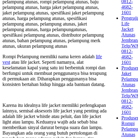
0812-
pelampung atunas, rompi pelampung atunas, baju
4682-
pelampung atunas, harga jaket pelampung atunas,
1601
jaket pelampung atunas, spesifikasi jaket pelampung
Pengraji
atunas, harga pelampung atunas, spesifikasi
Life
pelampung atunas, pelampung atunas, jaket
Jacket
pelampung atunas, harga pelampungatunas,
Atunas
spesifikasi pelampung atunas, distributor pelampung
Jembran
atunas, bahan pelampung atunas, pelampung merk
Telp/W
atunas, ukuran pelampung atunas
0812-
Rompi Pelampung memiliki nama keren adalah
life
4682-
vest
atau life jacket. Seperti namanya, alat
1601
keselamatan kapal yang satu ini berbentuk rompi dan
Produse
berfungsi untuk membuat penggunanya bisa terapung
Jaket
di permukaan air. Diharapkan penggunanya bisa
Pelamp
konsisten bertahan hidup hingga ada bantuan datang.
Atunas
Jembran
Telp/W
0812-
Karena itu idealnya life jacket memiliki perlengkapan
4682-
lainnya, semisal aksesoris life jacket yang penting ada
1601
adalah life jacket whistle atau peluit, dan life jacket
Produse
light atau lampu. Keduanya wajib ada sebab bisa
Rompi
memberikan sinyal darurat berupa suara dan lampu.
Pelamp
Bayangkan ada orang yang butuh pertolongan di
Atunas