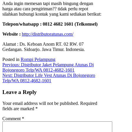
Anda ingin memesan tapi masih bingung dengan
harga atau cara pengiriman?? tidak perlu repot
silahkan hubungi kontak yang kami sediakan berikut:
Telepon/whatsapp : 0812 4682 1601 (Telkomsel)
Website :
http://distributoratunas.com/
Alamat : Ds. Keboan Anom RT. 02 RW. 07
Gedangan. Sidoarjo. Jawa Timur. Indonesia.
Posted in
Rompi Pelampung
Post
Previous:
Distributor Jaket Pelampung Atunas Di
Bojonegoro Telp/WA 0812-4682-1601
navigation
Next:
Distributor Life Vest Atunas Di Bojonegoro
Telp/WA 0812-4682-1601
Leave a Reply
Your email address will not be published.
Required
fields are marked
*
Comment
*