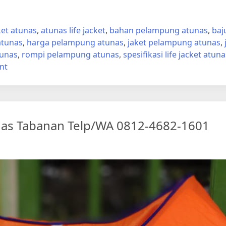
ket atunas
,
atunas life jacket
,
bahan pelampung atunas
,
baj
 atunas
,
harga pelampung atunas
,
jaket pelampung atunas
,
unas
,
rompi pelampung atunas
,
spesifikasi life jacket atuna
on
nt
Toko
Rompi
Pelampung
Safety
as Tabanan Telp/WA 0812-4682-1601
Atunas
Tabanan
Telp/WA
0812-
4682-
1601