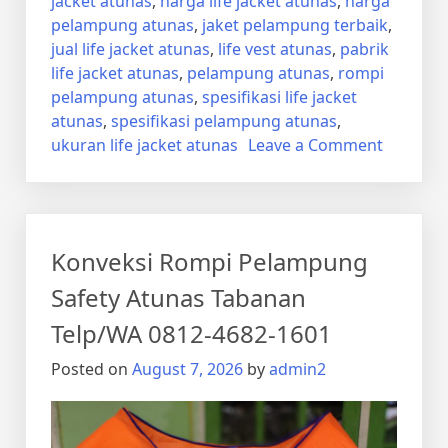
jacket atunas
,
harga life jacket atunas
,
harga
pelampung atunas
,
jaket pelampung terbaik
,
jual life jacket atunas
,
life vest atunas
,
pabrik
life jacket atunas
,
pelampung atunas
,
rompi
pelampung atunas
,
spesifikasi life jacket
atunas
,
spesifikasi pelampung atunas
,
on
ukuran life jacket atunas
Leave a Comment
Jual
Rompi
Pelamp
Atunas
Konveksi Rompi Pelampung
Klungku
Telp/WA
Safety Atunas Tabanan
0812-
Telp/WA 0812-4682-1601
4682-
1601
Posted on
August 7, 2026
by
admin2