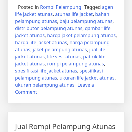
Posted in
Rompi Pelampung
Tagged
agen
life jacket atunas
,
atunas life jacket
,
bahan
pelampung atunas
,
baju pelampung atunas
,
distributor pelampung atunas
,
gambar life
jacket atunas
,
harga jaket pelampung atunas
,
harga life jacket atunas
,
harga pelampung
atunas
,
jaket pelampung atunas
,
jual life
jacket atunas
,
life vest atunas
,
pabrik life
jacket atunas
,
rompi pelampung atunas
,
spesifikasi life jacket atunas
,
spesifikasi
pelampung atunas
,
ukuran life jacket atunas
,
ukuran pelampung atunas
Leave a
on
Comment
Jual
Life
Jacket
Atunas
Jual Rompi Pelampung Atunas
Klungkung