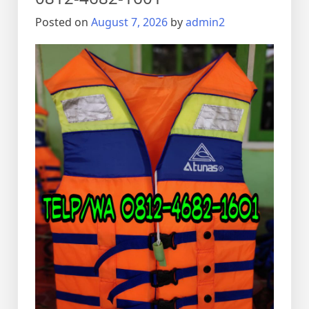
4682-
Posted on
August 7, 2026
by
admin2
1601