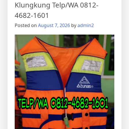
Telp/WA
Klungkung Telp/WA 0812-
0812-
4682-1601
4682-
1601
Posted on
August 7, 2026
by
admin2