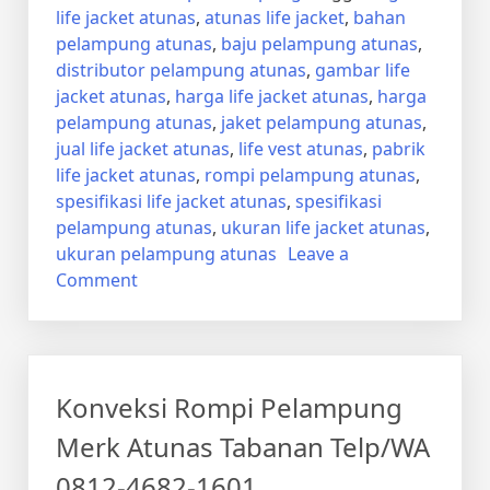
life jacket atunas
,
atunas life jacket
,
bahan
pelampung atunas
,
baju pelampung atunas
,
distributor pelampung atunas
,
gambar life
jacket atunas
,
harga life jacket atunas
,
harga
pelampung atunas
,
jaket pelampung atunas
,
jual life jacket atunas
,
life vest atunas
,
pabrik
life jacket atunas
,
rompi pelampung atunas
,
spesifikasi life jacket atunas
,
spesifikasi
pelampung atunas
,
ukuran life jacket atunas
,
ukuran pelampung atunas
Leave a
on
Comment
Konveksi
Rompi
Pelampung
Safety
Konveksi Rompi Pelampung
Atunas
Tabanan
Merk Atunas Tabanan Telp/WA
Telp/WA
0812-4682-1601
0812-