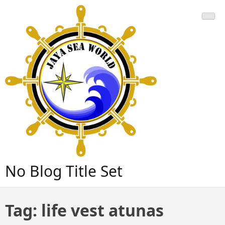
Skip
to
content
No Blog Title Set
Tag:
life vest atunas