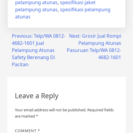
pelampung atunas
,
spesifikasi jaket
pelampung atunas
,
spesifikasi pelampung
atunas
Post
Previous:
Telp/WA 0812-
Next:
Grosir Jual Rompi
4682-1601 Jual
Pelampung Atunas
navigation
Pelampung Atunas
Pasuruan Telp/WA 0812-
Safety Berenang Di
4682-1601
Pacitan
Leave a Reply
Your email address will not be published.
Required fields
are marked
*
COMMENT
*