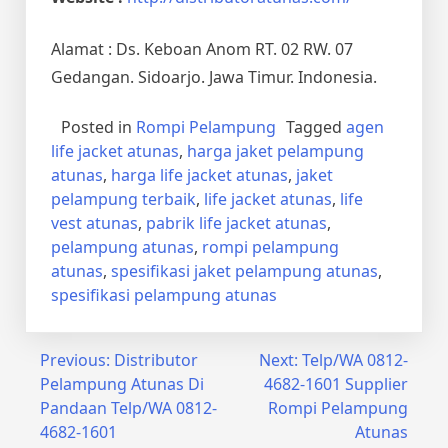
Alamat : Ds. Keboan Anom RT. 02 RW. 07
Gedangan. Sidoarjo. Jawa Timur. Indonesia.
Posted in
Rompi Pelampung
Tagged
agen
life jacket atunas
,
harga jaket pelampung
atunas
,
harga life jacket atunas
,
jaket
pelampung terbaik
,
life jacket atunas
,
life
vest atunas
,
pabrik life jacket atunas
,
pelampung atunas
,
rompi pelampung
atunas
,
spesifikasi jaket pelampung atunas
,
spesifikasi pelampung atunas
Post
Previous:
Distributor
Next:
Telp/WA 0812-
Pelampung Atunas Di
4682-1601 Supplier
navigation
Pandaan Telp/WA 0812-
Rompi Pelampung
4682-1601
Atunas