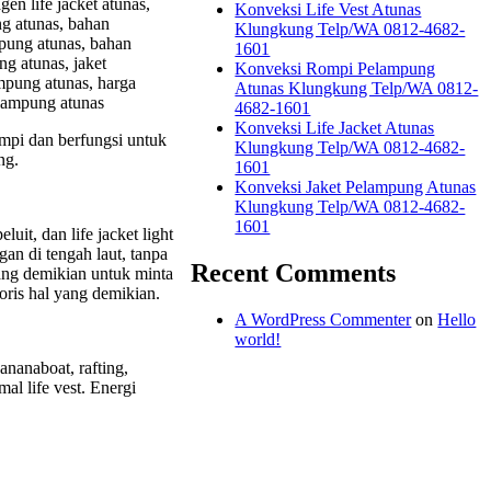
gen life jacket atunas,
Konveksi Life Vest Atunas
ung atunas, bahan
Klungkung Telp/WA 0812-4682-
mpung atunas, bahan
1601
g atunas, jaket
Konveksi Rompi Pelampung
mpung atunas, harga
Atunas Klungkung Telp/WA 0812-
elampung atunas
4682-1601
Konveksi Life Jacket Atunas
ompi dan berfungsi untuk
Klungkung Telp/WA 0812-4682-
ng.
1601
Konveksi Jaket Pelampung Atunas
Klungkung Telp/WA 0812-4682-
1601
uit, dan life jacket light
an di tengah laut, tanpa
Recent Comments
ang demikian untuk minta
oris hal yang demikian.
A WordPress Commenter
on
Hello
world!
ananaboat, rafting,
al life vest. Energi