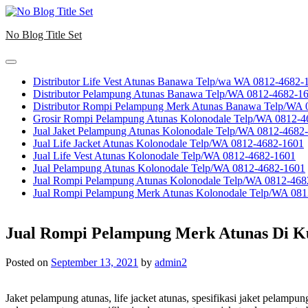
Skip
to
No Blog Title Set
content
Distributor Life Vest Atunas Banawa Telp/wa WA 0812-4682-
Distributor Pelampung Atunas Banawa Telp/WA 0812-4682-1
Distributor Rompi Pelampung Merk Atunas Banawa Telp/WA
Grosir Rompi Pelampung Atunas Kolonodale Telp/WA 0812-4
Jual Jaket Pelampung Atunas Kolonodale Telp/WA 0812-4682
Jual Life Jacket Atunas Kolonodale Telp/WA 0812-4682-1601
Jual Life Vest Atunas Kolonodale Telp/WA 0812-4682-1601
Jual Pelampung Atunas Kolonodale Telp/WA 0812-4682-1601
Jual Rompi Pelampung Atunas Kolonodale Telp/WA 0812-468
Jual Rompi Pelampung Merk Atunas Kolonodale Telp/WA 08
Jual Rompi Pelampung Merk Atunas Di Ku
Posted on
September 13, 2021
by
admin2
Jaket pelampung atunas, life jacket atunas, spesifikasi jaket pelamp