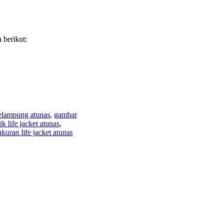
 berikut:
pelampung atunas
,
gambar
ik life jacket atunas
,
ukuran life jacket atunas