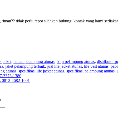
riman?? tidak perlu repot silahkan hubungi kontak yang kami sediakan
e jacket
,
bahan pelampung atunas
,
baju pelampung atunas
,
distributor 
as
,
jaket pelampung terbaik
,
jual life jacket atunas
,
life vest atunas
,
pabr
ung atunas
,
spesifikasi life jacket atunas
,
spesifikasi pelampung atunas
,
57-3373-1380
A 0812-4682-1601
*