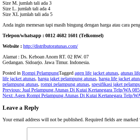
Size M. jumlah tali ada 3
Size L. jumlah tali ada 4
Size XL jumlah tali ada 5
Anda ingin memesan tapi masih bingung dengan harga atau cara pengi
Telepon/whatsapp : 0812 4682 1601 (Telkomsel)
Website :
http://distributoratunas.com/
Alamat : Ds. Keboan Anom RT. 02 RW. 07
Gedangan. Sidoarjo. Jawa Timur. Indonesia.
Posted in
Rompi Pelampung
Tagged
agen life jacket atunas
,
atunas lif
life jacket atunas
,
harga jaket pelampung atunas
,
harga life jacket atun
pelampung atunas
,
rompi pelampung atunas
,
spesifikasi jaket pelamp
Post
Previous:
Jual Pelampung Atunas Di Kutai Kertanegara Telp/WA 08
Next:
Agen Rompi Pelampung Atunas Di Kutai Kertanegara Telp/W
navigation
Leave a Reply
Your email address will not be published.
Required fields are marked