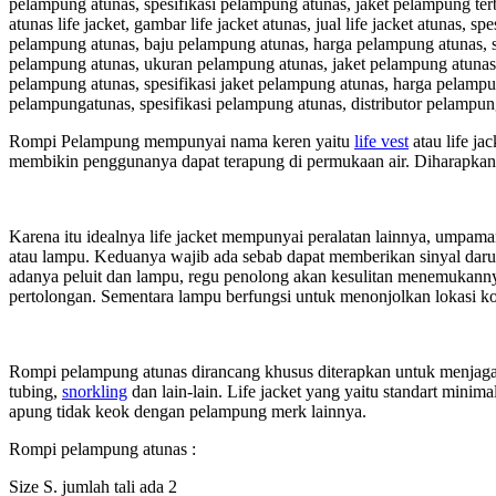
pelampung atunas, spesifikasi pelampung atunas, jaket pelampung terbaik,
atunas life jacket, gambar life jacket atunas, jual life jacket atunas, s
pelampung atunas, baju pelampung atunas, harga pelampung atunas, s
pelampung atunas, ukuran pelampung atunas, jaket pelampung atunas,
pelampung atunas, spesifikasi jaket pelampung atunas, harga pelampu
pelampungatunas, spesifikasi pelampung atunas, distributor pelamp
Rompi Pelampung mempunyai nama keren yaitu
life vest
atau life ja
membikin penggunanya dapat terapung di permukaan air. Diharapkan 
Karena itu idealnya life jacket mempunyai peralatan lainnya, umpamanya 
atau lampu. Keduanya wajib ada sebab dapat memberikan sinyal darur
adanya peluit dan lampu, regu penolong akan kesulitan menemukannya
pertolongan. Sementara lampu berfungsi untuk menonjolkan lokasi kor
Rompi pelampung atunas dirancang khusus diterapkan untuk menjaga ke
tubing,
snorkling
dan lain-lain. Life jacket yang yaitu standart minima
apung tidak keok dengan pelampung merk lainnya.
Rompi pelampung atunas :
Size S. jumlah tali ada 2