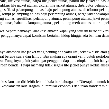
 life vest atunas, harga life jacket atunas, pabrik life jacket atunas, a
pesifikasi life jacket atunas, ukuran life jacket atunas, distributor pelamp
pesifikasi pelampung atunas, baju pelampung atunas, distributor pela
 rompi pelampung atunas,baju pelampung atunas, harga jaket pelampun
ng atunas, spesifikasi pelampung atunas, pelampung atunas, jaket pela
ung atunas, bahan pelampung atunas, pelampung merk atunas, ukuran p
cket. Seperti namanya, alat keselamatan kapal yang satu ini berbentuk r
penggunanya dapat konsisten bertahan hidup hingga ada bantuan data
aksesoris life jacket yang penting ada yaitu life jacket whistle atau pel
at berupa suara dan lampu. Bayangkan ada orang yang butuh pertolong
. Fungsinya peluit yaitu agar pengguna dapat meniupkan peluit hal y
ban berada. Tetapi memang tidak segala life jacket punya kedua akses
selamatan diri lebih-lebih dikala berolahraga air. Diterapkan untuk b
l keselamatan laut. Ragam ini familiar ekonomis dan telah standart minim