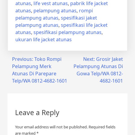
atunas
,
life vest atunas
,
pabrik life jacket
atunas
,
pelampung atunas
,
rompi
pelampung atunas
,
spesifikasi jaket
pelampung atunas
,
spesifikasi life jacket
atunas
,
spesifikasi pelampung atunas
,
ukuran life jacket atunas
Post
Previous:
Toko Rompi
Next:
Grosir Jaket
Pelampung Merk
Pelampung Atunas Di
navigation
Atunas Di Parepare
Gowa Telp/WA 0812-
Telp/WA 0812-4682-1601
4682-1601
Leave a Reply
Your email address will not be published.
Required fields
are marked
*