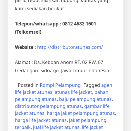
perlu repot silahkan hubungi kontak yang
kami sediakan berikut:
Telepon/whatsapp : 0812 4682 1601
(Telkomsel)
Website :
http://distributoratunas.com/
Alamat : Ds. Keboan Anom RT. 02 RW. 07
Gedangan. Sidoarjo. Jawa Timur. Indonesia.
Posted in
Rompi Pelampung
Tagged
agen
life jacket atunas
,
atunas life jacket
,
bahan
pelampung atunas
,
baju pelampung atunas
,
distributor pelampung atunas
,
gambar life
jacket atunas
,
harga jaket pelampung atunas
,
harga life jacket atunas
,
jaket pelampung
terbaik
,
jual life jacket atunas
,
life jacket