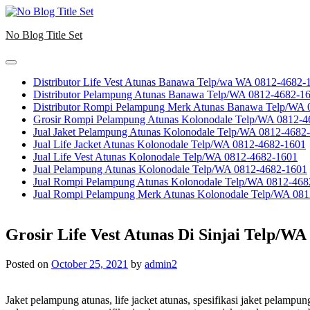
Skip
to
No Blog Title Set
content
Distributor Life Vest Atunas Banawa Telp/wa WA 0812-4682-
Distributor Pelampung Atunas Banawa Telp/WA 0812-4682-1
Distributor Rompi Pelampung Merk Atunas Banawa Telp/WA
Grosir Rompi Pelampung Atunas Kolonodale Telp/WA 0812-4
Jual Jaket Pelampung Atunas Kolonodale Telp/WA 0812-4682
Jual Life Jacket Atunas Kolonodale Telp/WA 0812-4682-1601
Jual Life Vest Atunas Kolonodale Telp/WA 0812-4682-1601
Jual Pelampung Atunas Kolonodale Telp/WA 0812-4682-1601
Jual Rompi Pelampung Atunas Kolonodale Telp/WA 0812-468
Jual Rompi Pelampung Merk Atunas Kolonodale Telp/WA 08
Grosir Life Vest Atunas Di Sinjai Telp/WA
Posted on
October 25, 2021
by
admin2
Jaket pelampung atunas, life jacket atunas, spesifikasi jaket pelamp