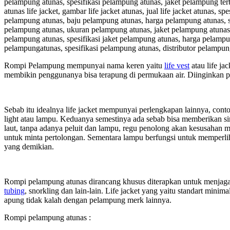
pelampung atunas, spesifikasi pelampung atunas, jaket pelampung terbaik,
atunas life jacket, gambar life jacket atunas, jual life jacket atunas, s
pelampung atunas, baju pelampung atunas, harga pelampung atunas, s
pelampung atunas, ukuran pelampung atunas, jaket pelampung atunas,
pelampung atunas, spesifikasi jaket pelampung atunas, harga pelampu
pelampungatunas, spesifikasi pelampung atunas, distributor pelamp
Rompi Pelampung mempunyai nama keren yaitu
life vest
atau life ja
membikin penggunanya bisa terapung di permukaan air. Diinginkan p
Sebab itu idealnya life jacket mempunyai perlengkapan lainnya, contohny
light atau lampu. Keduanya semestinya ada sebab bisa memberikan si
laut, tanpa adanya peluit dan lampu, regu penolong akan kesusahan 
untuk minta pertolongan. Sementara lampu berfungsi untuk memperliha
yang demikian.
Rompi pelampung atunas dirancang khusus diterapkan untuk menjaga kes
tubing
, snorkling dan lain-lain. Life jacket yang yaitu standart minim
apung tidak kalah dengan pelampung merk lainnya.
Rompi pelampung atunas :