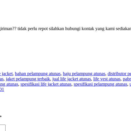
riman?? tidak perlu repot silahkan hubungi kontak yang kami sediakan
e jacket
,
bahan pelampung atunas
,
baju pelampung atunas
,
distributor 
as
,
jaket pelampung terbaik
,
jual life jacket atunas
,
life vest atunas
,
pabr
ung atunas
,
spesifikasi life jacket atunas
,
spesifikasi pelampung atunas
,
601
*