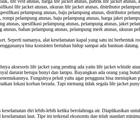
 life vest atunas, harga life jacket atunas, pabrik life jacket atunas, a
pesifikasi life jacket atunas, ukuran life jacket atunas, distributor pelamp
pesifikasi pelampung atunas, baju pelampung atunas, distributor pela
 rompi pelampung atunas, baju pelampung atunas, harga jaket pelampu
ng atunas, spesifikasi pelampung atunas, pelampung atunas, jaket pela
ung atunas, bahan pelampung atunas, pelampung merk atunas, ukuran p
cket. Seperti namanya, alat keselamatan kapal yang satu ini berbentuk r
enggunanya bisa konsisten bertahan hidup sampai ada bantuan datang.
a aksesoris life jacket yang penting ada yaitu life jacket whistle atau 
nyal darurat berupa bunyi dan lampu. Bayangkan ada orang yang butuh
menemukannya. Fungsinya peluit yaitu agar pengguna bisa meniupkan p
tkan lokasi korban berada. Tapi memang tidak segala life jacket puny
elamatan diri lebih-lebih ketika berolahraga air. Diaplikasikan untuk
al keselamatan laut. Tipe ini terkenal ekonomis dan telah standart minima