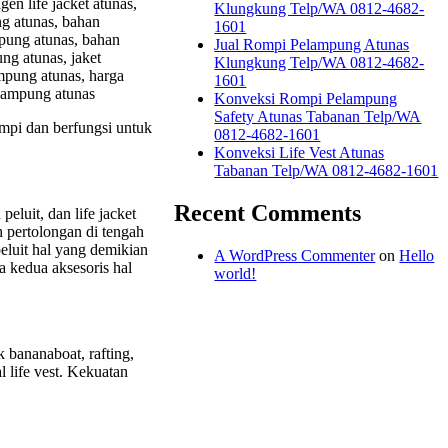
gen life jacket atunas,
Klungkung Telp/WA 0812-4682-
ung atunas, bahan
1601
mpung atunas, bahan
Jual Rompi Pelampung Atunas
ng atunas, jaket
Klungkung Telp/WA 0812-4682-
mpung atunas, harga
1601
elampung atunas
Konveksi Rompi Pelampung
Safety Atunas Tabanan Telp/WA
ompi dan berfungsi untuk
0812-4682-1601
Konveksi Life Vest Atunas
Tabanan Telp/WA 0812-4682-1601
Recent Comments
peluit, dan life jacket
 pertolongan di tengah
eluit hal yang demikian
A WordPress Commenter
on
Hello
a kedua aksesoris hal
world!
 bananaboat, rafting,
l life vest. Kekuatan