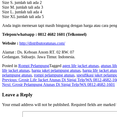
Size S. jumlah tali ada 2
Size M. jumlah tali ada 3
Size L. jumlah tali ada 4
Size XL jumlah tali ada 5
Anda ingin memesan tapi masih bingung dengan harga atau cara pengi
Telepon/whatsapp : 0812 4682 1601 (Telkomsel)
Website :
http://distributoratunas.com/
Alamat : Ds. Keboan Anom RT. 02 RW. 07
Gedangan. Sidoarjo. Jawa Timur. Indonesia.
Posted in
Rompi Pelampung
Tagged
agen life jacket atunas
,
atunas lif
life jacket atunas
,
harga jaket pelampung atunas
,
harga life jacket atun
pelampung atunas
,
rompi pelampung atunas
,
spesifikasi jaket pelamp
Post
Previous:
Grosir Life Jacket Atunas Di Sinjai Telp/WA 0812-4682-1
Next:
Grosir Pelampung Atunas Di Sinjai Telp/WA 0812-4682-1601
navigation
Leave a Reply
Your email address will not be published.
Required fields are marked