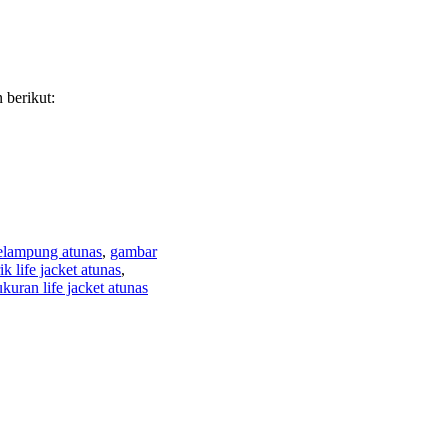
 berikut:
pelampung atunas
,
gambar
ik life jacket atunas
,
ukuran life jacket atunas