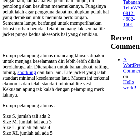
tengah laut, tanpa adanya peluit dan lampu, tim
Tabanan
penolong akan kesulitan menemukannya. Fungsinya
Telp/W
peluit ialah agar pengguna dapat meniupkan peluit hal
0812-
yang demikian untuk meminta pertolongan.
4682-
Sementara lampu berfungsi untuk memperlihatkan
1601
lokasi korban berada. Tetapi memang tak semua life
jacket punya kedua aksesoris hal yang demikian.
Recent
Commen
Rompi pelampung atunas dirancang khusus dipakai
A
untuk menjaga keselamatan diri lebih-lebih dikala
WordPre
berolahraga air. Diterapkan untuk bananaboat, rafting,
Commen
tubing,
snorkling
dan lain-lain. Life jacket yang ialah
on
standart minimal keselamatan laut. Macam ini terkenal
Hello
ekonomis dan telah standart minimal life vest.
world!
Kekuatan apung tak kalah dengan pelampung merk
lainnya.
Rompi pelampung atunas :
Size S. jumlah tali ada 2
Size M. jumlah tali ada 3
Size L. jumlah tali ada 4
Size XL jumlah tali ada 5