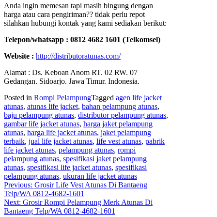
Anda ingin memesan tapi masih bingung dengan
harga atau cara pengiriman?? tidak perlu repot
silahkan hubungi kontak yang kami sediakan berikut:
Telepon/whatsapp : 0812 4682 1601 (Telkomsel)
Website :
http://distributoratunas.com/
Alamat : Ds. Keboan Anom RT. 02 RW. 07
Gedangan. Sidoarjo. Jawa Timur. Indonesia.
Posted in
Rompi Pelampung
Tagged
agen life jacket
atunas
,
atunas life jacket
,
bahan pelampung atunas
,
baju pelampung atunas
,
distributor pelampung atunas
,
gambar life jacket atunas
,
harga jaket pelampung
atunas
,
harga life jacket atunas
,
jaket pelampung
terbaik
,
jual life jacket atunas
,
life vest atunas
,
pabrik
life jacket atunas
,
pelampung atunas
,
rompi
pelampung atunas
,
spesifikasi jaket pelampung
atunas
,
spesifikasi life jacket atunas
,
spesifikasi
pelampung atunas
,
ukuran life jacket atunas
Post
Previous:
Grosir Life Vest Atunas Di Bantaeng
Telp/WA 0812-4682-1601
navigation
Next:
Grosir Rompi Pelampung Merk Atunas Di
Bantaeng Telp/WA 0812-4682-1601