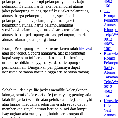
4682-
pelampung atunas, rompi pelampung atunas, baju
1601
pelampung atunas, harga jaket pelampung atunas,
Jual
jaket pelampung atunas, spesifikasi jaket pelampung
Rompi
atunas, harga pelampung atunas, spesifikasi
Pelamp
pelampung atunas, pelampung atunas, jaket
Atunas
pelampung atunas, harga pelampungatunas,
Klungk
spesifikasi pelampung atunas, distributor pelampung
Telp/W
atunas, bahan pelampung atunas, pelampung merk
0812-
atunas, ukuran pelampung atunas
4682-
Rompi Pelampung memiliki nama keren ialah
life ves
t
1601
atau life jacket. Seperti namanya, alat keselamatan
Konveks
kapal yang satu ini berbentuk rompi dan berfungsi
Rompi
untuk membikin penggunanya dapat terapung di
Pelamp
permukaan air. Diinginkan penggunanya dapat
Safety
konsisten bertahan hidup hingga ada bantuan datang.
Atunas
Tabanan
Telp/W
0812-
Sebab itu idealnya life jacket memiliki kelengkapan
4682-
lainnya, semisal aksesoris life jacket yang penting ada
1601
ialah life jacket whistle atau peluit, dan life jacket light
Konveks
atau lampu. Keduanya seharusnya ada sebab dapat
Life
memberikan sinyal darurat berupa bunyi dan lampu.
Vest
Bayangkan ada orang yang butuh pertolongan di
Atunas