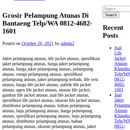
Search
for:
Grosir Pelampung Atunas Di
Bantaeng Telp/WA 0812-4682-
Recent
1601
Posts
Posted on
October 26, 2021
by
admin2
Jual
Life
Jacket
Jaket pelampung atunas, life jacket atunas, spesifikasi
Atunas
jaket pelampung atunas, harga jaket pelampung
Klungk
atunas, harga jaket pelampung atunas, pelampung
Telp/W
atunas, rompi pelampung atunas, spesifikasi
0812-
pelampung atunas, jaket pelampung terbaik, life vest
4682-
atunas, harga life jacket atunas, pabrik life jacket
1601
atunas, agen life jacket atunas, atunas life jacket,
Jual
gambar life jacket atunas, jual life jacket atunas,
Jaket
spesifikasi life jacket atunas, ukuran life jacket atunas,
Pelamp
distributor pelampung atunas, bahan pelampung
Atunas
atunas, baju pelampung atunas, harga pelampung
Klungk
atunas, spesifikasi pelampung atunas, baju pelampung
Telp/W
atunas, distributor pelampung atunas, bahan
0812-
pelampung atunas, ukuran pelampung atunas, jaket