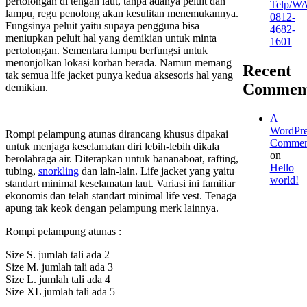
pertolongan di tengah laut, tanpa adanya peluit dan
Telp/W
lampu, regu penolong akan kesulitan menemukannya.
0812-
Fungsinya peluit yaitu supaya pengguna bisa
4682-
meniupkan peluit hal yang demikian untuk minta
1601
pertolongan. Sementara lampu berfungsi untuk
menonjolkan lokasi korban berada. Namun memang
Recent
tak semua life jacket punya kedua aksesoris hal yang
Commen
demikian.
A
WordPre
Rompi pelampung atunas dirancang khusus dipakai
Commen
untuk menjaga keselamatan diri lebih-lebih dikala
on
berolahraga air. Diterapkan untuk bananaboat, rafting,
Hello
tubing,
snorkling
dan lain-lain. Life jacket yang yaitu
world!
standart minimal keselamatan laut. Variasi ini familiar
ekonomis dan telah standart minimal life vest. Tenaga
apung tak keok dengan pelampung merk lainnya.
Rompi pelampung atunas :
Size S. jumlah tali ada 2
Size M. jumlah tali ada 3
Size L. jumlah tali ada 4
Size XL jumlah tali ada 5