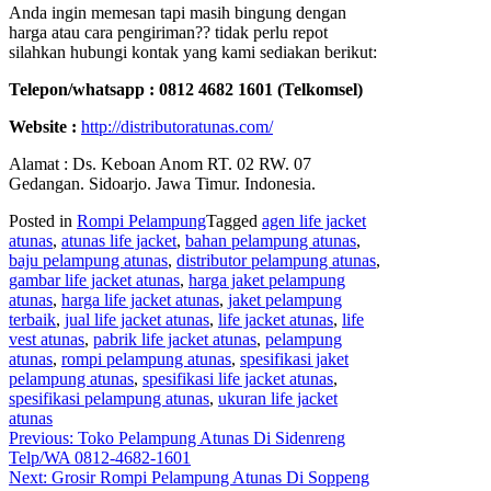
Anda ingin memesan tapi masih bingung dengan
harga atau cara pengiriman?? tidak perlu repot
silahkan hubungi kontak yang kami sediakan berikut:
Telepon/whatsapp : 0812 4682 1601 (Telkomsel)
Website :
http://distributoratunas.com/
Alamat : Ds. Keboan Anom RT. 02 RW. 07
Gedangan. Sidoarjo. Jawa Timur. Indonesia.
Posted in
Rompi Pelampung
Tagged
agen life jacket
atunas
,
atunas life jacket
,
bahan pelampung atunas
,
baju pelampung atunas
,
distributor pelampung atunas
,
gambar life jacket atunas
,
harga jaket pelampung
atunas
,
harga life jacket atunas
,
jaket pelampung
terbaik
,
jual life jacket atunas
,
life jacket atunas
,
life
vest atunas
,
pabrik life jacket atunas
,
pelampung
atunas
,
rompi pelampung atunas
,
spesifikasi jaket
pelampung atunas
,
spesifikasi life jacket atunas
,
spesifikasi pelampung atunas
,
ukuran life jacket
atunas
Post
Previous:
Toko Pelampung Atunas Di Sidenreng
Telp/WA 0812-4682-1601
navigation
Next:
Grosir Rompi Pelampung Atunas Di Soppeng