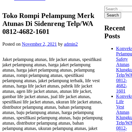
Search
for:
Toko Rompi Pelampung Merk
Atunas Di Sidenreng Telp/WA
Recent
0812-4682-1601
Posts
Posted on
November 2, 2021
by
admin2
Konveks
Pelamp
Safety
Jaket pelampung atunas, life jacket atunas, spesifikasi
Atunas
jaket pelampung atunas, harga jaket pelampung
Klungk
atunas, harga jaket pelampung atunas, pelampung
Telp/W
atunas, rompi pelampung atunas, spesifikasi
0812-
pelampung atunas, jaket pelampung terbaik, life vest
4682-
atunas, harga life jacket atunas, pabrik life jacket
1601
atunas, agen life jacket atunas, atunas life jacket,
Konveks
gambar life jacket atunas, jual life jacket atunas,
Life
spesifikasi life jacket atunas, ukuran life jacket atunas,
Vest
distributor pelampung atunas, bahan pelampung
Atunas
atunas, baju pelampung atunas, harga pelampung
Klungk
atunas, spesifikasi pelampung atunas, baju pelampung
Telp/W
atunas, distributor pelampung atunas, bahan
0812-
pelampung atunas, ukuran pelampung atunas, jaket