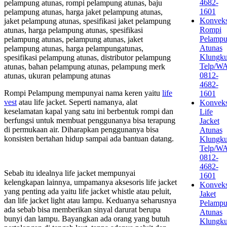
4682-
pelampung atunas, rompi pelampung atunas, baju
1601
pelampung atunas, harga jaket pelampung atunas,
Konveks
jaket pelampung atunas, spesifikasi jaket pelampung
Rompi
atunas, harga pelampung atunas, spesifikasi
Pelamp
pelampung atunas, pelampung atunas, jaket
Atunas
pelampung atunas, harga pelampungatunas,
Klungk
spesifikasi pelampung atunas, distributor pelampung
Telp/W
atunas, bahan pelampung atunas, pelampung merk
0812-
atunas, ukuran pelampung atunas
4682-
Rompi Pelampung mempunyai nama keren yaitu
life
1601
vest
atau life jacket. Seperti namanya, alat
Konveks
keselamatan kapal yang satu ini berbentuk rompi dan
Life
berfungsi untuk membuat penggunanya bisa terapung
Jacket
di permukaan air. Diharapkan penggunanya bisa
Atunas
konsisten bertahan hidup sampai ada bantuan datang.
Klungk
Telp/W
0812-
4682-
Sebab itu idealnya life jacket mempunyai
1601
kelengkapan lainnya, umpamanya aksesoris life jacket
Konveks
yang penting ada yaitu life jacket whistle atau peluit,
Jaket
dan life jacket light atau lampu. Keduanya seharusnya
Pelamp
ada sebab bisa memberikan sinyal darurat berupa
Atunas
bunyi dan lampu. Bayangkan ada orang yang butuh
Klungk