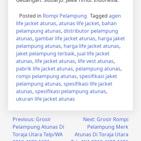
Gedangan. Sidoarjo. Jawa Timur. Indonesia.
Posted in
Rompi Pelampung
Tagged
agen
life jacket atunas
,
atunas life jacket
,
bahan
pelampung atunas
,
distributor pelampung
atunas
,
gambar life jacket atunas
,
harga jaket
pelampung atunas
,
harga life jacket atunas
,
jaket pelampung terbaik
,
jual life jacket
atunas
,
life jacket atunas
,
life vest atunas
,
pabrik life jacket atunas
,
pelampung atunas
,
rompi pelampung atunas
,
spesifikasi jaket
pelampung atunas
,
spesifikasi life jacket
atunas
,
spesifikasi pelampung atunas
,
ukuran life jacket atunas
Post
Previous:
Grosir
Next:
Grosir Rompi
Pelampung Atunas Di
Pelampung Merk
navigation
Toraja Utara Telp/WA
Atunas Di Toraja Utara