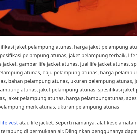
esifikasi jaket pelampung atunas, harga jaket pelampung at
fikasi pelampung atunas, jaket pelampung terbaik, life ves
 jacket, gambar life jacket atunas, jual life jacket atunas, sp
pelampung atunas, baju pelampung atunas, harga pelampung
nas, bahan pelampung atunas, ukuran pelampung atunas, 
lampung atunas, jaket pelampung atunas, spesifikasi jake
s, jaket pelampung atunas, harga pelampungatunas, spesif
pelampung merk atunas, ukuran pelampung atunas
h
life vest
atau life jacket. Seperti namanya, alat keselamata
terapung di permukaan air. Diinginkan penggunanya dapat