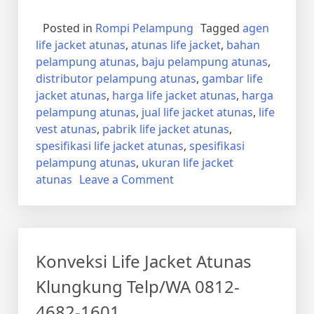
Posted in
Rompi Pelampung
Tagged
agen
life jacket atunas
,
atunas life jacket
,
bahan
pelampung atunas
,
baju pelampung atunas
,
distributor pelampung atunas
,
gambar life
jacket atunas
,
harga life jacket atunas
,
harga
pelampung atunas
,
jual life jacket atunas
,
life
vest atunas
,
pabrik life jacket atunas
,
spesifikasi life jacket atunas
,
spesifikasi
pelampung atunas
,
ukuran life jacket
on
atunas
Leave a Comment
Konveksi
Rompi
Pelampung
Atunas
Konveksi Life Jacket Atunas
Klungkung
Telp/WA
Klungkung Telp/WA 0812-
0812-
4682-1601
4682-