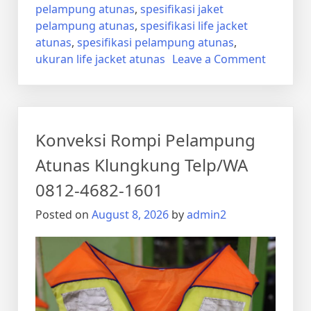
pelampung atunas
,
spesifikasi jaket
pelampung atunas
,
spesifikasi life jacket
atunas
,
spesifikasi pelampung atunas
,
on
ukuran life jacket atunas
Leave a Comment
Konveks
Life
Vest
Atunas
Konveksi Rompi Pelampung
Klungku
Telp/WA
Atunas Klungkung Telp/WA
0812-
0812-4682-1601
4682-
1601
Posted on
August 8, 2026
by
admin2