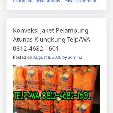
on
ukuran life jacket atunas
Leave a Comment
Konveks
Life
Jacket
Atunas
Konveksi Jaket Pelampung
Klungku
Telp/WA
Atunas Klungkung Telp/WA
0812-
0812-4682-1601
4682-
1601
Posted on
August 8, 2026
by
admin2