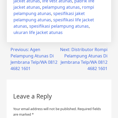
jacket atunas
,
life vest atunas
,
pabrik life
jacket atunas
,
pelampung atunas
,
rompi
pelampung atunas
,
spesifikasi jaket
pelampung atunas
,
spesifikasi life jacket
atunas
,
spesifikasi pelampung atunas
,
ukuran life jacket atunas
Post
Previous:
Agen
Next:
Distributor Rompi
Pelampung Atunas Di
Pelampung Atunas Di
navigation
Jembrana Telp/WA 0812
Jembrana Telp/WA 0812
4682 1601
4682 1601
Leave a Reply
Your email address will not be published.
Required fields
are marked
*