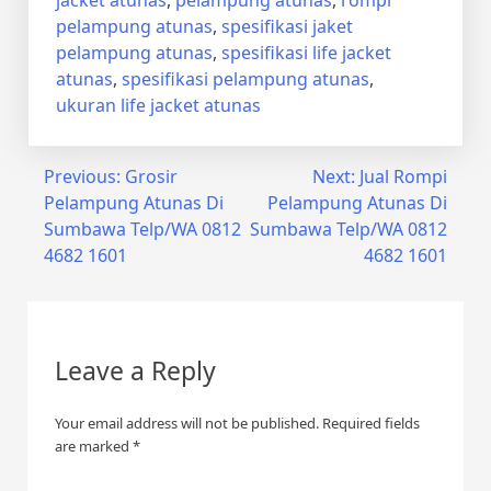
jacket atunas
,
pelampung atunas
,
rompi
pelampung atunas
,
spesifikasi jaket
pelampung atunas
,
spesifikasi life jacket
atunas
,
spesifikasi pelampung atunas
,
ukuran life jacket atunas
Post
Previous:
Grosir
Next:
Jual Rompi
Pelampung Atunas Di
Pelampung Atunas Di
navigation
Sumbawa Telp/WA 0812
Sumbawa Telp/WA 0812
4682 1601
4682 1601
Leave a Reply
Your email address will not be published.
Required fields
are marked
*