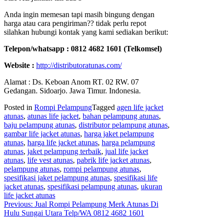
Anda ingin memesan tapi masih bingung dengan
harga atau cara pengiriman?? tidak perlu repot
silahkan hubungi kontak yang kami sediakan berikut:
Telepon/whatsapp : 0812 4682 1601 (Telkomsel)
Website :
http://distributoratunas.com/
Alamat : Ds. Keboan Anom RT. 02 RW. 07
Gedangan. Sidoarjo. Jawa Timur. Indonesia.
Posted in
Rompi Pelampung
Tagged
agen life jacket
atunas
,
atunas life jacket
,
bahan pelampung atunas
,
baju pelampung atunas
,
distributor pelampung atunas
,
gambar life jacket atunas
,
harga jaket pelampung
atunas
,
harga life jacket atunas
,
harga pelampung
atunas
,
jaket pelampung terbaik
,
jual life jacket
atunas
,
life vest atunas
,
pabrik life jacket atunas
,
pelampung atunas
,
rompi pelampung atunas
,
spesifikasi jaket pelampung atunas
,
spesifikasi life
jacket atunas
,
spesifikasi pelampung atunas
,
ukuran
life jacket atunas
Post
Previous:
Jual Rompi Pelampung Merk Atunas Di
Hulu Sungai Utara Telp/WA 0812 4682 1601
navigation