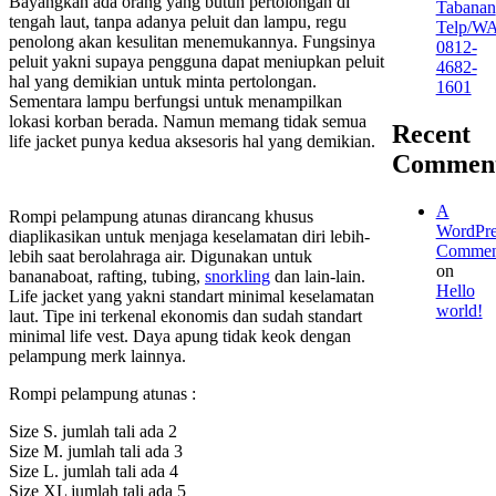
Bayangkan ada orang yang butuh pertolongan di
Tabanan
tengah laut, tanpa adanya peluit dan lampu, regu
Telp/W
penolong akan kesulitan menemukannya. Fungsinya
0812-
peluit yakni supaya pengguna dapat meniupkan peluit
4682-
hal yang demikian untuk minta pertolongan.
1601
Sementara lampu berfungsi untuk menampilkan
lokasi korban berada. Namun memang tidak semua
Recent
life jacket punya kedua aksesoris hal yang demikian.
Commen
A
Rompi pelampung atunas dirancang khusus
WordPre
diaplikasikan untuk menjaga keselamatan diri lebih-
Commen
lebih saat berolahraga air. Digunakan untuk
on
bananaboat, rafting, tubing,
snorkling
dan lain-lain.
Hello
Life jacket yang yakni standart minimal keselamatan
world!
laut. Tipe ini terkenal ekonomis dan sudah standart
minimal life vest. Daya apung tidak keok dengan
pelampung merk lainnya.
Rompi pelampung atunas :
Size S. jumlah tali ada 2
Size M. jumlah tali ada 3
Size L. jumlah tali ada 4
Size XL jumlah tali ada 5