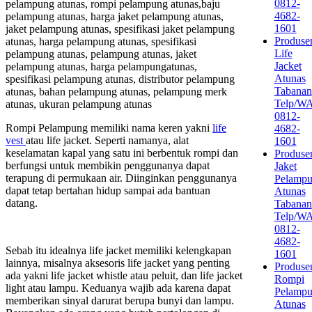
0812-
pelampung atunas, rompi pelampung atunas,baju
4682-
pelampung atunas, harga jaket pelampung atunas,
1601
jaket pelampung atunas, spesifikasi jaket pelampung
Produse
atunas, harga pelampung atunas, spesifikasi
Life
pelampung atunas, pelampung atunas, jaket
Jacket
pelampung atunas, harga pelampungatunas,
Atunas
spesifikasi pelampung atunas, distributor pelampung
Tabanan
atunas, bahan pelampung atunas, pelampung merk
Telp/W
atunas, ukuran pelampung atunas
0812-
Rompi Pelampung memiliki nama keren yakni
life
4682-
vest
atau life jacket. Seperti namanya, alat
1601
keselamatan kapal yang satu ini berbentuk rompi dan
Produse
berfungsi untuk membikin penggunanya dapat
Jaket
terapung di permukaan air. Diinginkan penggunanya
Pelamp
dapat tetap bertahan hidup sampai ada bantuan
Atunas
datang.
Tabanan
Telp/W
0812-
4682-
Sebab itu idealnya life jacket memiliki kelengkapan
1601
lainnya, misalnya aksesoris life jacket yang penting
Produse
ada yakni life jacket whistle atau peluit, dan life jacket
Rompi
light atau lampu. Keduanya wajib ada karena dapat
Pelamp
memberikan sinyal darurat berupa bunyi dan lampu.
Atunas