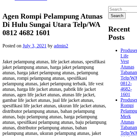
Search
for:
Agen Rompi Pelampung Atunas
Di Hulu Sungai Utara Telp/WA
Recent
0812 4682 1601
Posts
Posted on
July 3, 2021
by
admin2
Produse
Life
Vest
Jaket pelampung atunas, life jacket atunas, spesifikasi
Atunas
jaket pelampung atunas, harga jaket pelampung
Tabanan
atunas, harga jaket pelampung atunas, pelampung
Telp/W
atunas, rompi pelampung atunas, spesifikasi
0812-
pelampung atunas, jaket pelampung terbaik, life vest
4682-
atunas, harga life jacket atunas, pabrik life jacket
1601
atunas, agen life jacket atunas, atunas life jacket,
Produse
gambar life jacket atunas, jual life jacket atunas,
Rompi
spesifikasi life jacket atunas, ukuran life jacket atunas,
Pelamp
distributor pelampung atunas, bahan pelampung
Merk
atunas, baju pelampung atunas, harga pelampung
Atunas
atunas, spesifikasi pelampung atunas, baju pelampung
Tabanan
atunas, distributor pelampung atunas, bahan
Telp/W
pelampung atunas, ukuran pelampung atunas, jaket