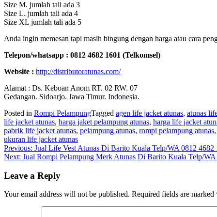
Size M. jumlah tali ada 3
Size L. jumlah tali ada 4
Size XL jumlah tali ada 5
Anda ingin memesan tapi masih bingung dengan harga atau cara pengi
Telepon/whatsapp : 0812 4682 1601 (Telkomsel)
Website :
http://distributoratunas.com/
Alamat : Ds. Keboan Anom RT. 02 RW. 07
Gedangan. Sidoarjo. Jawa Timur. Indonesia.
Posted in
Rompi Pelampung
Tagged
agen life jacket atunas
,
atunas lif
life jacket atunas
,
harga jaket pelampung atunas
,
harga life jacket atun
pabrik life jacket atunas
,
pelampung atunas
,
rompi pelampung atunas
ukuran life jacket atunas
Post
Previous:
Jual Life Vest Atunas Di Barito Kuala Telp/WA 0812 4682
Next:
Jual Rompi Pelampung Merk Atunas Di Barito Kuala Telp/WA
navigation
Leave a Reply
Your email address will not be published.
Required fields are marked