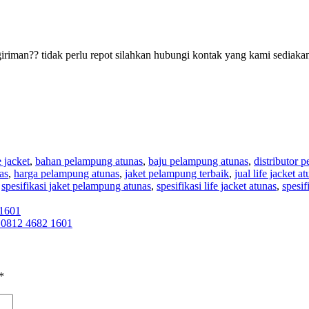
riman?? tidak perlu repot silahkan hubungi kontak yang kami sediakan
e jacket
,
bahan pelampung atunas
,
baju pelampung atunas
,
distributor 
as
,
harga pelampung atunas
,
jaket pelampung terbaik
,
jual life jacket a
,
spesifikasi jaket pelampung atunas
,
spesifikasi life jacket atunas
,
spesi
 1601
 0812 4682 1601
*