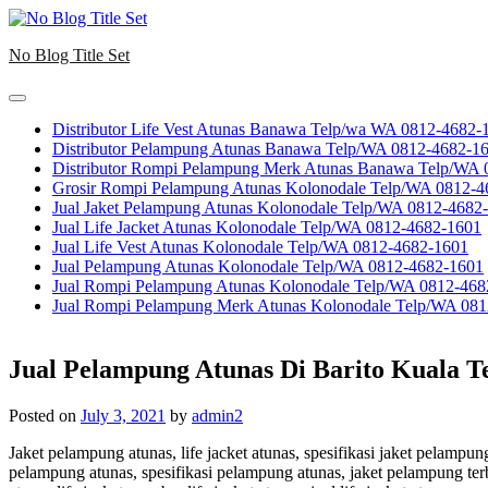
Skip
to
No Blog Title Set
content
Distributor Life Vest Atunas Banawa Telp/wa WA 0812-4682-
Distributor Pelampung Atunas Banawa Telp/WA 0812-4682-1
Distributor Rompi Pelampung Merk Atunas Banawa Telp/WA
Grosir Rompi Pelampung Atunas Kolonodale Telp/WA 0812-4
Jual Jaket Pelampung Atunas Kolonodale Telp/WA 0812-4682
Jual Life Jacket Atunas Kolonodale Telp/WA 0812-4682-1601
Jual Life Vest Atunas Kolonodale Telp/WA 0812-4682-1601
Jual Pelampung Atunas Kolonodale Telp/WA 0812-4682-1601
Jual Rompi Pelampung Atunas Kolonodale Telp/WA 0812-468
Jual Rompi Pelampung Merk Atunas Kolonodale Telp/WA 08
Jual Pelampung Atunas Di Barito Kuala T
Posted on
July 3, 2021
by
admin2
Jaket pelampung atunas, life jacket atunas, spesifikasi jaket pelamp
pelampung atunas, spesifikasi pelampung atunas, jaket pelampung terbaik,