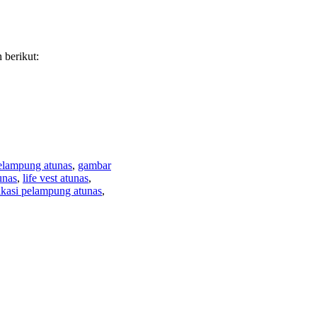
 berikut:
pelampung atunas
,
gambar
tunas
,
life vest atunas
,
fikasi pelampung atunas
,