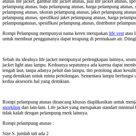
atunas life jacket, gambar life jacket atunas, jual life jacket atunas, s
pelampung atunas, baju pelampung atunas, harga pelampung atunas, s
pelampung atunas, ukuran pelampung atunas, jaket pelampung atunas,
pelampung atunas, spesifikasi jaket pelampung atunas, harga pelampu
pelampungatunas, spesifikasi pelampung atunas, distributor pelamp
Rompi Pelampung mempunyai nama keren merupakan
life vest
atau l
untuk membuat penggunanya dapat terapung di permukaan air. Diingi
Sebab itu idealnya life jacket mempunyai perlengkapan lainnya, seumpa
jacket light atau lampu. Keduanya sepatutnya ada karena dapat memb
tengah laut, tanpa adanya peluit dan lampu, tim penolong akan kesu
yang demikian untuk minta pertolongan. Sementara lampu berfungsi 
kedua aksesoris hal yang demikian.
Rompi pelampung atunas dirancang khusus diaplikasikan untuk menjaga 
snorkling
dan lain-lain. Life jacket yang merupakan standart minimal k
tidak kalah dengan pelampung merk lainnya.
Rompi pelampung atunas :
Size S. jumlah tali ada 2