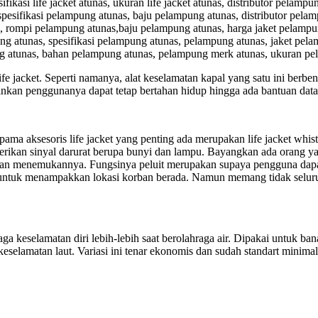
pesifikasi life jacket atunas, ukuran life jacket atunas, distributor pelamp
pesifikasi pelampung atunas, baju pelampung atunas, distributor pela
 rompi pelampung atunas,baju pelampung atunas, harga jaket pelampun
ng atunas, spesifikasi pelampung atunas, pelampung atunas, jaket pela
ung atunas, bahan pelampung atunas, pelampung merk atunas, ukuran p
ife jacket. Seperti namanya, alat keselamatan kapal yang satu ini berbe
nkan penggunanya dapat tetap bertahan hidup hingga ada bantuan data
ma aksesoris life jacket yang penting ada merupakan life jacket whistle
erikan sinyal darurat berupa bunyi dan lampu. Bayangkan ada orang ya
litan menemukannya. Fungsinya peluit merupakan supaya pengguna dapa
untuk menampakkan lokasi korban berada. Namun memang tidak seluruh
keselamatan diri lebih-lebih saat berolahraga air. Dipakai untuk banan
eselamatan laut. Variasi ini tenar ekonomis dan sudah standart minimal