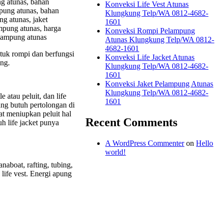
ung atunas, bahan
Konveksi Life Vest Atunas
mpung atunas, bahan
Klungkung Telp/WA 0812-4682-
g atunas, jaket
1601
mpung atunas, harga
Konveksi Rompi Pelampung
elampung atunas
Atunas Klungkung Telp/WA 0812-
4682-1601
ntuk rompi dan berfungsi
Konveksi Life Jacket Atunas
ng.
Klungkung Telp/WA 0812-4682-
1601
Konveksi Jaket Pelampung Atunas
Klungkung Telp/WA 0812-4682-
 atau peluit, dan life
1601
ng butuh pertolongan di
t meniupkan peluit hal
Recent Comments
 life jacket punya
A WordPress Commenter
on
Hello
world!
aboat, rafting, tubing,
 life vest. Energi apung