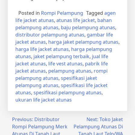
Posted in
Rompi Pelampung
Tagged
agen
life jacket atunas
,
atunas life jacket
,
bahan
pelampung atunas
,
baju pelampung atunas
,
distributor pelampung atunas
,
gambar life
jacket atunas
,
harga jaket pelampung atunas
,
harga life jacket atunas
,
harga pelampung
atunas
,
jaket pelampung terbaik
,
jual life
jacket atunas
,
life vest atunas
,
pabrik life
jacket atunas
,
pelampung atunas
,
rompi
pelampung atunas
,
spesifikasi jaket
pelampung atunas
,
spesifikasi life jacket
atunas
,
spesifikasi pelampung atunas
,
ukuran life jacket atunas
Post
Previous:
Distributor
Next:
Toko Jaket
Rompi Pelampung Merk
Pelampung Atunas Di
navigation
Atunas Di Tanah Laut
Tanah Laut Telp/WA