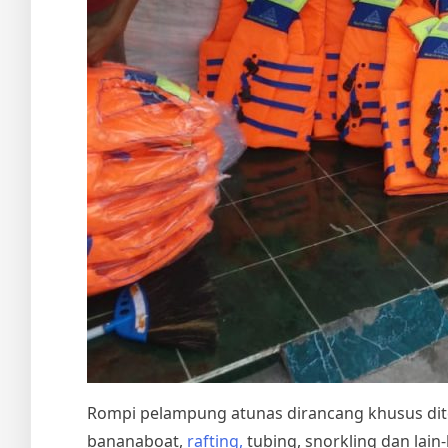
Rompi pelampung atunas dirancang khusus diter
bananaboat,
rafting,
tubing, snorkling dan lain-