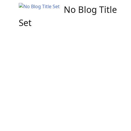
Skip
No Blog Title
to
content
Set