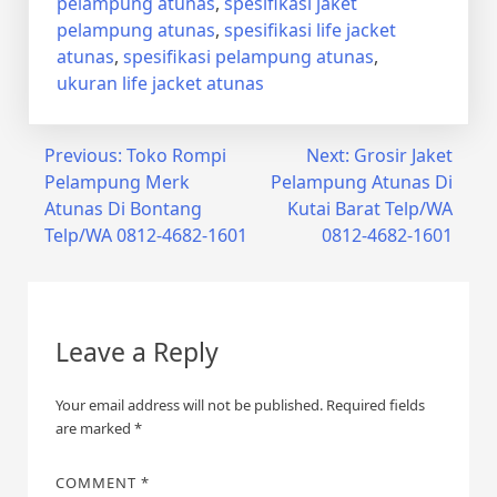
pelampung atunas
,
spesifikasi jaket
pelampung atunas
,
spesifikasi life jacket
atunas
,
spesifikasi pelampung atunas
,
ukuran life jacket atunas
Post
Previous:
Toko Rompi
Next:
Grosir Jaket
Pelampung Merk
Pelampung Atunas Di
navigation
Atunas Di Bontang
Kutai Barat Telp/WA
Telp/WA 0812-4682-1601
0812-4682-1601
Leave a Reply
Your email address will not be published.
Required fields
are marked
*
COMMENT
*