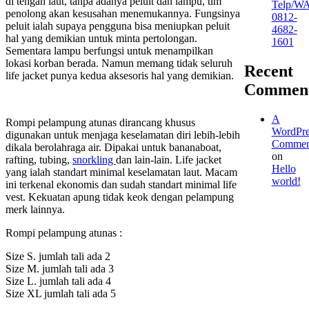
di tengah laut, tanpa adanya peluit dan lampu, tim
Telp/W
penolong akan kesusahan menemukannya. Fungsinya
0812-
peluit ialah supaya pengguna bisa meniupkan peluit
4682-
hal yang demikian untuk minta pertolongan.
1601
Sementara lampu berfungsi untuk menampilkan
lokasi korban berada. Namun memang tidak seluruh
Recent
life jacket punya kedua aksesoris hal yang demikian.
Commen
A
Rompi pelampung atunas dirancang khusus
WordPre
digunakan untuk menjaga keselamatan diri lebih-lebih
Commen
dikala berolahraga air. Dipakai untuk bananaboat,
on
rafting, tubing,
snorkling
dan lain-lain. Life jacket
Hello
yang ialah standart minimal keselamatan laut. Macam
world!
ini terkenal ekonomis dan sudah standart minimal life
vest. Kekuatan apung tidak keok dengan pelampung
merk lainnya.
Rompi pelampung atunas :
Size S. jumlah tali ada 2
Size M. jumlah tali ada 3
Size L. jumlah tali ada 4
Size XL jumlah tali ada 5