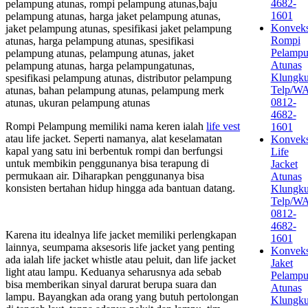
4682-
pelampung atunas, rompi pelampung atunas,baju
1601
pelampung atunas, harga jaket pelampung atunas,
Konveks
jaket pelampung atunas, spesifikasi jaket pelampung
Rompi
atunas, harga pelampung atunas, spesifikasi
Pelamp
pelampung atunas, pelampung atunas, jaket
Atunas
pelampung atunas, harga pelampungatunas,
Klungk
spesifikasi pelampung atunas, distributor pelampung
Telp/W
atunas, bahan pelampung atunas, pelampung merk
0812-
atunas, ukuran pelampung atunas
4682-
Rompi Pelampung memiliki nama keren ialah
life vest
1601
atau life jacket. Seperti namanya, alat keselamatan
Konveks
kapal yang satu ini berbentuk rompi dan berfungsi
Life
untuk membikin penggunanya bisa terapung di
Jacket
permukaan air. Diharapkan penggunanya bisa
Atunas
konsisten bertahan hidup hingga ada bantuan datang.
Klungk
Telp/W
0812-
4682-
Karena itu idealnya life jacket memiliki perlengkapan
1601
lainnya, seumpama aksesoris life jacket yang penting
Konveks
ada ialah life jacket whistle atau peluit, dan life jacket
Jaket
light atau lampu. Keduanya seharusnya ada sebab
Pelamp
bisa memberikan sinyal darurat berupa suara dan
Atunas
lampu. Bayangkan ada orang yang butuh pertolongan
Klungk