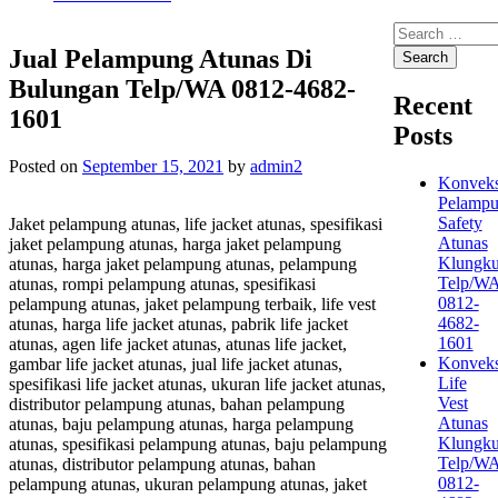
Search
for:
Jual Pelampung Atunas Di
Bulungan Telp/WA 0812-4682-
Recent
1601
Posts
Posted on
September 15, 2021
by
admin2
Konveks
Pelamp
Safety
Jaket pelampung atunas, life jacket atunas, spesifikasi
Atunas
jaket pelampung atunas, harga jaket pelampung
Klungk
atunas, harga jaket pelampung atunas, pelampung
Telp/W
atunas, rompi pelampung atunas, spesifikasi
0812-
pelampung atunas, jaket pelampung terbaik, life vest
4682-
atunas, harga life jacket atunas, pabrik life jacket
1601
atunas, agen life jacket atunas, atunas life jacket,
Konveks
gambar life jacket atunas, jual life jacket atunas,
Life
spesifikasi life jacket atunas, ukuran life jacket atunas,
Vest
distributor pelampung atunas, bahan pelampung
Atunas
atunas, baju pelampung atunas, harga pelampung
Klungk
atunas, spesifikasi pelampung atunas, baju pelampung
Telp/W
atunas, distributor pelampung atunas, bahan
0812-
pelampung atunas, ukuran pelampung atunas, jaket