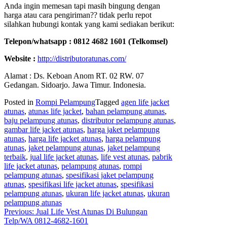
Anda ingin memesan tapi masih bingung dengan
harga atau cara pengiriman?? tidak perlu repot
silahkan hubungi kontak yang kami sediakan berikut:
Telepon/whatsapp : 0812 4682 1601 (Telkomsel)
Website :
http://distributoratunas.com/
Alamat : Ds. Keboan Anom RT. 02 RW. 07
Gedangan. Sidoarjo. Jawa Timur. Indonesia.
Posted in
Rompi Pelampung
Tagged
agen life jacket
atunas
,
atunas life jacket
,
bahan pelampung atunas
,
baju pelampung atunas
,
distributor pelampung atunas
,
gambar life jacket atunas
,
harga jaket pelampung
atunas
,
harga life jacket atunas
,
harga pelampung
atunas
,
jaket pelampung atunas
,
jaket pelampung
terbaik
,
jual life jacket atunas
,
life vest atunas
,
pabrik
life jacket atunas
,
pelampung atunas
,
rompi
pelampung atunas
,
spesifikasi jaket pelampung
atunas
,
spesifikasi life jacket atunas
,
spesifikasi
pelampung atunas
,
ukuran life jacket atunas
,
ukuran
pelampung atunas
Post
Previous:
Jual Life Vest Atunas Di Bulungan
Telp/WA 0812-4682-1601
navigation