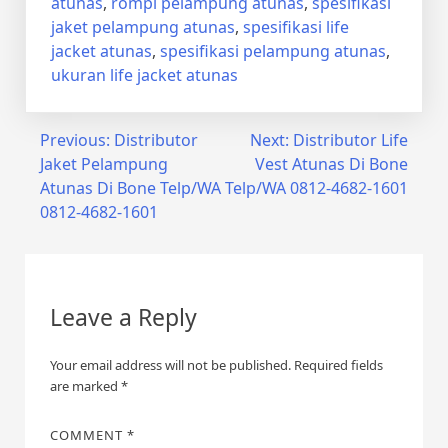
atunas
,
rompi pelampung atunas
,
spesifikasi
jaket pelampung atunas
,
spesifikasi life
jacket atunas
,
spesifikasi pelampung atunas
,
ukuran life jacket atunas
Post
Previous:
Distributor
Next:
Distributor Life
Jaket Pelampung
Vest Atunas Di Bone
navigation
Atunas Di Bone Telp/WA
Telp/WA 0812-4682-1601
0812-4682-1601
Leave a Reply
Your email address will not be published.
Required fields
are marked
*
COMMENT
*