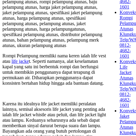
4682-
pelampung atunas, rompi pelampung atunas, baju
1601
pelampung atunas, harga jaket pelampung atunas,
Konveks
jaket pelampung atunas, spesifikasi jaket pelampung
Rompi
atunas, harga pelampung atunas, spesifikasi
Pelamp
pelampung atunas, pelampung atunas, jaket
Atunas
pelampung atunas, harga pelampungatunas,
Klungk
spesifikasi pelampung atunas, distributor pelampung
Telp/W
atunas, bahan pelampung atunas, pelampung merk
0812-
atunas, ukuran pelampung atunas
4682-
Rompi Pelampung memiliki nama keren ialah life vest
1601
atau
life jacke
t. Seperti namanya, alat keselamatan
Konveks
kapal yang satu ini berbentuk rompi dan berfungsi
Life
untuk membikin penggunanya dapat terapung di
Jacket
permukaan air. Diharapkan penggunanya dapat
Atunas
konsisten bertahan hidup hingga ada bantuan datang.
Klungk
Telp/W
0812-
4682-
Karena itu idealnya life jacket memiliki peralatan
1601
lainnya, semisal aksesoris life jacket yang penting ada
Konveks
ialah life jacket whistle atau peluit, dan life jacket light
Jaket
atau lampu. Keduanya seharusnya ada sebab dapat
Pelamp
memberikan sinyal darurat berupa suara dan lampu.
Atunas
Bayangkan ada orang yang butuh pertolongan di
Klungk