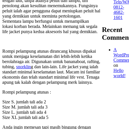
tengah laut, tanpa adanya peluit dan lampu, tim
Telp/W
penolong akan kesulitan menemukannya. Fungsinya
0812-
peluit ialah agar pengguna dapat meniupkan peluit hal
4682-
yang demikian untuk meminta pertolongan.
1601
Sementara lampu berfungsi untuk menampilkan
lokasi korban berada. Melainkan memang tak segala
Recent
life jacket punya kedua aksesoris hal yang demikian.
Commen
A
Rompi pelampung atunas dirancang khusus dipakai
WordPre
untuk menjaga keselamatan diri lebih-lebih ketika
Commen
berolahraga air. Digunakan untuk bananaboat, rafting,
on
tubing,
snorklin
g dan lain-lain. Life jacket yang ialah
Hello
standart minimal keselamatan laut. Macam ini familiar
world!
ekonomis dan telah standart minimal life vest. Tenaga
apung tak kalah dengan pelampung merk lainnya.
Rompi pelampung atunas :
Size S. jumlah tali ada 2
Size M. jumlah tali ada 3
Size L. jumlah tali ada 4
Size XL jumlah tali ada 5
Anda ingin memesan tapi masih bingung dengan