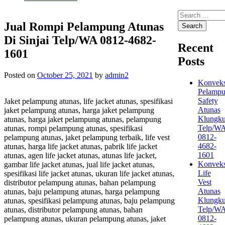
Search
for:
Jual Rompi Pelampung Atunas
Di Sinjai Telp/WA 0812-4682-
Recent
1601
Posts
Posted on
October 25, 2021
by
admin2
Konveks
Pelamp
Safety
Jaket pelampung atunas, life jacket atunas, spesifikasi
Atunas
jaket pelampung atunas, harga jaket pelampung
Klungk
atunas, harga jaket pelampung atunas, pelampung
Telp/W
atunas, rompi pelampung atunas, spesifikasi
0812-
pelampung atunas, jaket pelampung terbaik, life vest
4682-
atunas, harga life jacket atunas, pabrik life jacket
1601
atunas, agen life jacket atunas, atunas life jacket,
Konveks
gambar life jacket atunas, jual life jacket atunas,
Life
spesifikasi life jacket atunas, ukuran life jacket atunas,
Vest
distributor pelampung atunas, bahan pelampung
Atunas
atunas, baju pelampung atunas, harga pelampung
Klungk
atunas, spesifikasi pelampung atunas, baju pelampung
Telp/W
atunas, distributor pelampung atunas, bahan
0812-
pelampung atunas, ukuran pelampung atunas, jaket