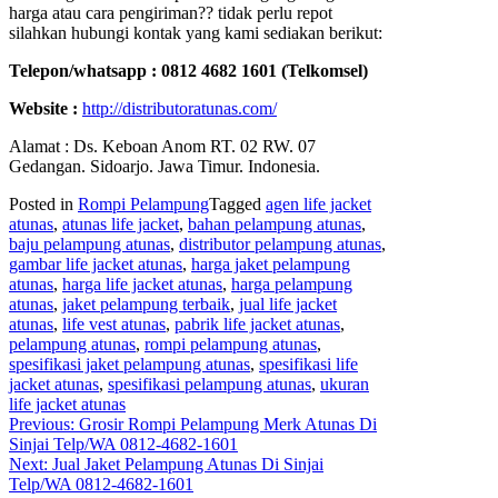
harga atau cara pengiriman?? tidak perlu repot
silahkan hubungi kontak yang kami sediakan berikut:
Telepon/whatsapp : 0812 4682 1601 (Telkomsel)
Website :
http://distributoratunas.com/
Alamat : Ds. Keboan Anom RT. 02 RW. 07
Gedangan. Sidoarjo. Jawa Timur. Indonesia.
Posted in
Rompi Pelampung
Tagged
agen life jacket
atunas
,
atunas life jacket
,
bahan pelampung atunas
,
baju pelampung atunas
,
distributor pelampung atunas
,
gambar life jacket atunas
,
harga jaket pelampung
atunas
,
harga life jacket atunas
,
harga pelampung
atunas
,
jaket pelampung terbaik
,
jual life jacket
atunas
,
life vest atunas
,
pabrik life jacket atunas
,
pelampung atunas
,
rompi pelampung atunas
,
spesifikasi jaket pelampung atunas
,
spesifikasi life
jacket atunas
,
spesifikasi pelampung atunas
,
ukuran
life jacket atunas
Post
Previous:
Grosir Rompi Pelampung Merk Atunas Di
Sinjai Telp/WA 0812-4682-1601
navigation
Next:
Jual Jaket Pelampung Atunas Di Sinjai
Telp/WA 0812-4682-1601