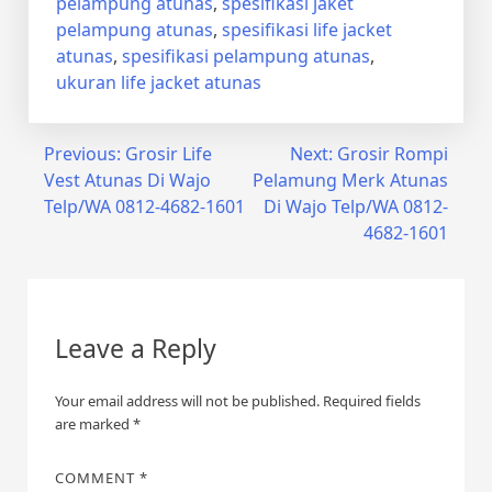
pelampung atunas
,
spesifikasi jaket
pelampung atunas
,
spesifikasi life jacket
atunas
,
spesifikasi pelampung atunas
,
ukuran life jacket atunas
Post
Previous:
Grosir Life
Next:
Grosir Rompi
Vest Atunas Di Wajo
Pelamung Merk Atunas
navigation
Telp/WA 0812-4682-1601
Di Wajo Telp/WA 0812-
4682-1601
Leave a Reply
Your email address will not be published.
Required fields
are marked
*
COMMENT
*