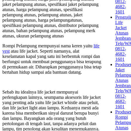
0812-
jaket pelampung atunas, spesifikasi jaket pelampung
4682-
atunas, harga pelampung atunas, spesifikasi
1601
pelampung atunas, pelampung atunas, jaket
Pengraji
pelampung atunas, harga pelampungatunas,
Life
spesifikasi pelampung atunas, distributor pelampung
Jacket
atunas, bahan pelampung atunas, pelampung merk
Atunas
atunas, ukuran pelampung atunas
Jembran
Telp/W
Rompi Pelampung mempunyai nama keren yaitu
life
0812-
vest
atau life jacket. Seperti namanya, alat
4682-
keselamatan kapal yang satu ini berbentuk rompi dan
1601
berfungsi untuk membuat penggunanya bisa terapung
Produse
di permukaan air. Diharapkan penggunanya bisa tetap
Jaket
bertahan hidup sampai ada bantuan datang.
Pelamp
Atunas
Jembran
Telp/W
Sebab itu idealnya life jacket mempunyai
0812-
perlengkapan lainnya, seumpama aksesoris life jacket
4682-
yang penting ada yaitu life jacket whistle atau peluit,
1601
dan life jacket light atau lampu. Keduanya mesti ada
Produse
karena bisa memberikan sinyal darurat berupa bunyi
Rompi
dan lampu. Bayangkan ada orang yang butuh
Pelamp
pertolongan di tengah laut, tanpa adanya peluit dan
Atunas
lampu, tim penolong akan kesulitan menemukannya.