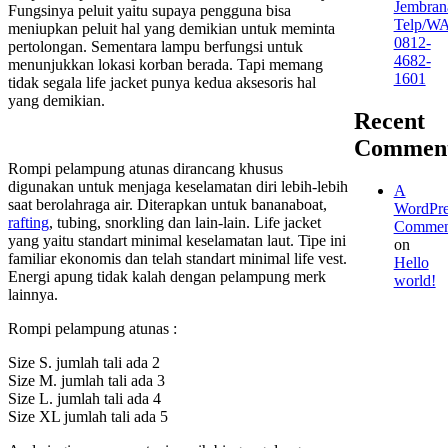
Jembran
Fungsinya peluit yaitu supaya pengguna bisa
Telp/W
meniupkan peluit hal yang demikian untuk meminta
0812-
pertolongan. Sementara lampu berfungsi untuk
4682-
menunjukkan lokasi korban berada. Tapi memang
1601
tidak segala life jacket punya kedua aksesoris hal
yang demikian.
Recent
Commen
Rompi pelampung atunas dirancang khusus
digunakan untuk menjaga keselamatan diri lebih-lebih
A
saat berolahraga air. Diterapkan untuk bananaboat,
WordPre
rafting
, tubing, snorkling dan lain-lain. Life jacket
Commen
yang yaitu standart minimal keselamatan laut. Tipe ini
on
familiar ekonomis dan telah standart minimal life vest.
Hello
Energi apung tidak kalah dengan pelampung merk
world!
lainnya.
Rompi pelampung atunas :
Size S. jumlah tali ada 2
Size M. jumlah tali ada 3
Size L. jumlah tali ada 4
Size XL jumlah tali ada 5