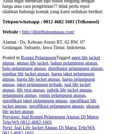
Anda ingin memesan tapi masih bingung dengan
harga atau cara pengiriman?? tidak perlu repot
silahkan hubungi kontak yang kami sediakan berikut:
Telepon/whatsapp : 0812 4682 1601 (Telkomsel)
Website :
http://distributoratunas.com/
Alamat : Ds. Keboan Anom RT. 02 RW. 07
Gedangan. Sidoarjo. Jawa Timur. Indonesia.
Posted in
Rompi Pelampung
Tagged
agen life jacket
atunas
,
atunas life jacket
,
bahan pelampung atunas
,
baju pelampung atunas
,
distributor pelampung atunas
,
gambar life jacket atunas
,
harga jaket pelampung
atunas
,
harga life jacket atunas
,
harga pelampung
atunas
,
jaket pelampung terbaik
,
jual life jacket
atunas
,
life vest atunas
,
pabrik life jacket atunas
,
pelampung atunas
,
rompi pelampung atunas
,
spesifikasi jaket pelampung atunas
,
spesifikasi life
jacket atunas
,
spesifikasi pelampung atunas
,
ukuran
life jacket atunas
Post
Previous:
Jual Rompi Pelampung Atunas Di Maros
Telp/WA 0812-4682-1601
navigation
Next:
Jual Life Jacket Atunas Di Maros Telp/WA
0812-4682-1601