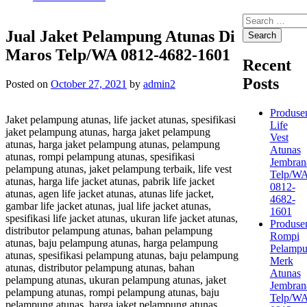
Search
for:
Jual Jaket Pelampung Atunas Di
Maros Telp/WA 0812-4682-1601
Recent
Posts
Posted on
October 27, 2021
by
admin2
Produse
Jaket pelampung atunas, life jacket atunas, spesifikasi
Life
jaket pelampung atunas, harga jaket pelampung
Vest
atunas, harga jaket pelampung atunas, pelampung
Atunas
atunas, rompi pelampung atunas, spesifikasi
Jembran
pelampung atunas, jaket pelampung terbaik, life vest
Telp/W
atunas, harga life jacket atunas, pabrik life jacket
0812-
atunas, agen life jacket atunas, atunas life jacket,
4682-
gambar life jacket atunas, jual life jacket atunas,
1601
spesifikasi life jacket atunas, ukuran life jacket atunas,
Produse
distributor pelampung atunas, bahan pelampung
Rompi
atunas, baju pelampung atunas, harga pelampung
Pelamp
atunas, spesifikasi pelampung atunas, baju pelampung
Merk
atunas, distributor pelampung atunas, bahan
Atunas
pelampung atunas, ukuran pelampung atunas, jaket
Jembran
pelampung atunas, rompi pelampung atunas, baju
Telp/W
pelampung atunas, harga jaket pelampung atunas,