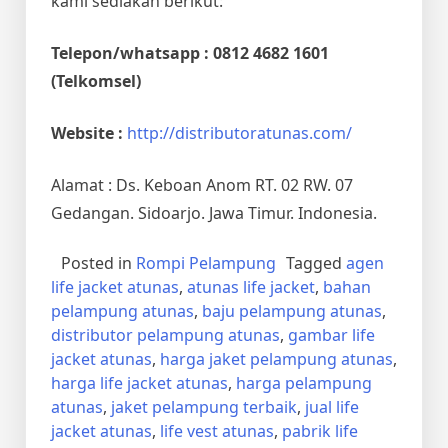
kami sediakan berikut:
Telepon/whatsapp : 0812 4682 1601
(Telkomsel)
Website :
http://distributoratunas.com/
Alamat : Ds. Keboan Anom RT. 02 RW. 07
Gedangan. Sidoarjo. Jawa Timur. Indonesia.
Posted in
Rompi Pelampung
Tagged
agen
life jacket atunas
,
atunas life jacket
,
bahan
pelampung atunas
,
baju pelampung atunas
,
distributor pelampung atunas
,
gambar life
jacket atunas
,
harga jaket pelampung atunas
,
harga life jacket atunas
,
harga pelampung
atunas
,
jaket pelampung terbaik
,
jual life
jacket atunas
,
life vest atunas
,
pabrik life