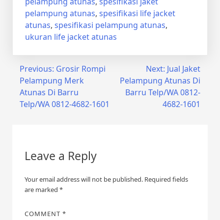
pelampung atunas
,
spesifikasi jaket
pelampung atunas
,
spesifikasi life jacket
atunas
,
spesifikasi pelampung atunas
,
ukuran life jacket atunas
Post
Previous:
Grosir Rompi
Next:
Jual Jaket
Pelampung Merk
Pelampung Atunas Di
navigation
Atunas Di Barru
Barru Telp/WA 0812-
Telp/WA 0812-4682-1601
4682-1601
Leave a Reply
Your email address will not be published.
Required fields
are marked
*
COMMENT
*