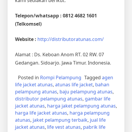
kami sediakan berikut:
Telepon/whatsapp : 0812 4682 1601
(Telkomsel)
Website :
http://distributoratunas.com/
Alamat : Ds. Keboan Anom RT. 02 RW. 07
Gedangan. Sidoarjo. Jawa Timur. Indonesia.
Posted in
Rompi Pelampung
Tagged
agen
life jacket atunas
,
atunas life jacket
,
bahan
pelampung atunas
,
baju pelampung atunas
,
distributor pelampung atunas
,
gambar life
jacket atunas
,
harga jaket pelampung atunas
,
harga life jacket atunas
,
harga pelampung
atunas
,
jaket pelampung terbaik
,
jual life
jacket atunas
,
life vest atunas
,
pabrik life