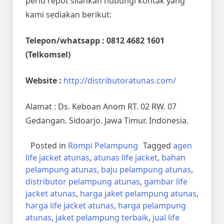
perlu repot silahkan hubungi kontak yang
kami sediakan berikut:
Telepon/whatsapp : 0812 4682 1601
(Telkomsel)
Website :
http://distributoratunas.com/
Alamat : Ds. Keboan Anom RT. 02 RW. 07
Gedangan. Sidoarjo. Jawa Timur. Indonesia.
Posted in
Rompi Pelampung
Tagged
agen
life jacket atunas
,
atunas life jacket
,
bahan
pelampung atunas
,
baju pelampung atunas
,
distributor pelampung atunas
,
gambar life
jacket atunas
,
harga jaket pelampung atunas
,
harga life jacket atunas
,
harga pelampung
atunas
,
jaket pelampung terbaik
,
jual life