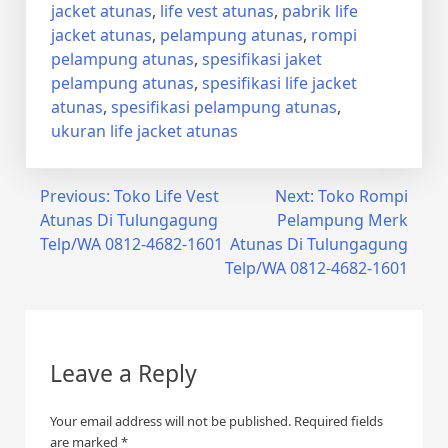
jacket atunas
,
life vest atunas
,
pabrik life
jacket atunas
,
pelampung atunas
,
rompi
pelampung atunas
,
spesifikasi jaket
pelampung atunas
,
spesifikasi life jacket
atunas
,
spesifikasi pelampung atunas
,
ukuran life jacket atunas
Post
Previous:
Toko Life Vest
Next:
Toko Rompi
Atunas Di Tulungagung
Pelampung Merk
navigation
Telp/WA 0812-4682-1601
Atunas Di Tulungagung
Telp/WA 0812-4682-1601
Leave a Reply
Your email address will not be published.
Required fields
are marked
*