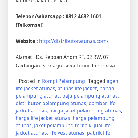
kami sediakan berikut:
Telepon/whatsapp : 0812 4682 1601
(Telkomsel)
Website :
http://distributoratunas.com/
Alamat : Ds. Keboan Anom RT. 02 RW. 07
Gedangan. Sidoarjo. Jawa Timur. Indonesia.
Posted in
Rompi Pelampung
Tagged
agen
life jacket atunas
,
atunas life jacket
,
bahan
pelampung atunas
,
baju pelampung atunas
,
distributor pelampung atunas
,
gambar life
jacket atunas
,
harga jaket pelampung atunas
,
harga life jacket atunas
,
harga pelampung
atunas
,
jaket pelampung terbaik
,
jual life
jacket atunas
,
life vest atunas
,
pabrik life