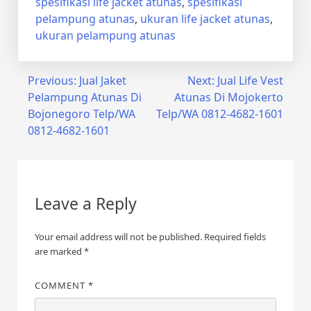
spesifikasi life jacket atunas
,
spesifikasi
pelampung atunas
,
ukuran life jacket atunas
,
ukuran pelampung atunas
Post
Previous:
Jual Jaket
Next:
Jual Life Vest
Pelampung Atunas Di
Atunas Di Mojokerto
navigation
Bojonegoro Telp/WA
Telp/WA 0812-4682-1601
0812-4682-1601
Leave a Reply
Your email address will not be published.
Required fields
are marked
*
COMMENT
*