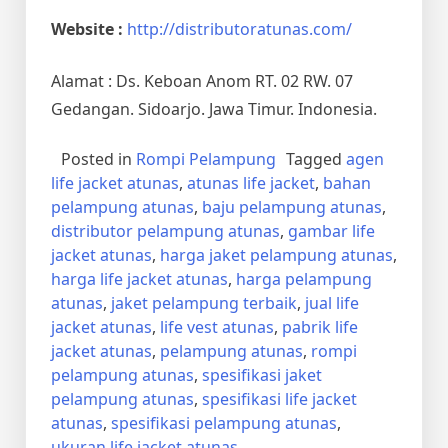
Website :
http://distributoratunas.com/
Alamat : Ds. Keboan Anom RT. 02 RW. 07
Gedangan. Sidoarjo. Jawa Timur. Indonesia.
Posted in
Rompi Pelampung
Tagged
agen
life jacket atunas
,
atunas life jacket
,
bahan
pelampung atunas
,
baju pelampung atunas
,
distributor pelampung atunas
,
gambar life
jacket atunas
,
harga jaket pelampung atunas
,
harga life jacket atunas
,
harga pelampung
atunas
,
jaket pelampung terbaik
,
jual life
jacket atunas
,
life vest atunas
,
pabrik life
jacket atunas
,
pelampung atunas
,
rompi
pelampung atunas
,
spesifikasi jaket
pelampung atunas
,
spesifikasi life jacket
atunas
,
spesifikasi pelampung atunas
,
ukuran life jacket atunas