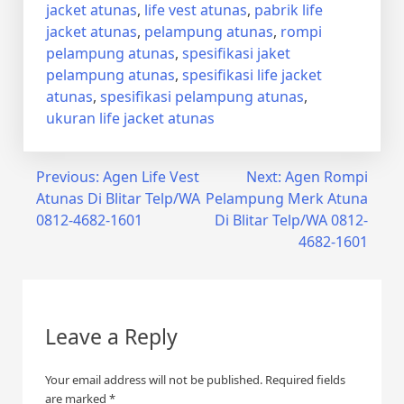
jacket atunas
,
life vest atunas
,
pabrik life
jacket atunas
,
pelampung atunas
,
rompi
pelampung atunas
,
spesifikasi jaket
pelampung atunas
,
spesifikasi life jacket
atunas
,
spesifikasi pelampung atunas
,
ukuran life jacket atunas
Post
Previous:
Agen Life Vest
Next:
Agen Rompi
Atunas Di Blitar Telp/WA
Pelampung Merk Atuna
navigation
0812-4682-1601
Di Blitar Telp/WA 0812-
4682-1601
Leave a Reply
Your email address will not be published.
Required fields
are marked
*