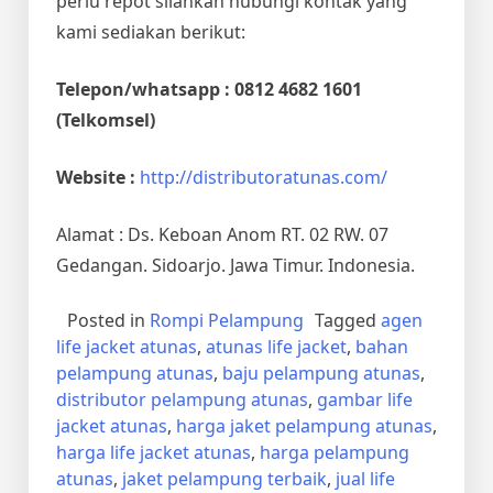
perlu repot silahkan hubungi kontak yang
kami sediakan berikut:
Telepon/whatsapp : 0812 4682 1601
(Telkomsel)
Website :
http://distributoratunas.com/
Alamat : Ds. Keboan Anom RT. 02 RW. 07
Gedangan. Sidoarjo. Jawa Timur. Indonesia.
Posted in
Rompi Pelampung
Tagged
agen
life jacket atunas
,
atunas life jacket
,
bahan
pelampung atunas
,
baju pelampung atunas
,
distributor pelampung atunas
,
gambar life
jacket atunas
,
harga jaket pelampung atunas
,
harga life jacket atunas
,
harga pelampung
atunas
,
jaket pelampung terbaik
,
jual life