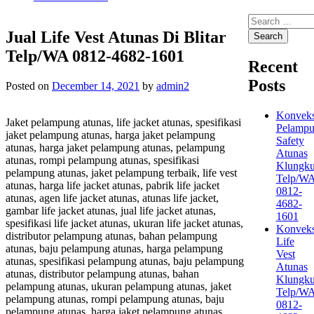
Search
for:
Jual Life Vest Atunas Di Blitar
Telp/WA 0812-4682-1601
Recent
Posts
Posted on
December 14, 2021
by
admin2
Konveks
Jaket pelampung atunas, life jacket atunas, spesifikasi
Pelamp
jaket pelampung atunas, harga jaket pelampung
Safety
atunas, harga jaket pelampung atunas, pelampung
Atunas
atunas, rompi pelampung atunas, spesifikasi
Klungk
pelampung atunas, jaket pelampung terbaik, life vest
Telp/W
atunas, harga life jacket atunas, pabrik life jacket
0812-
atunas, agen life jacket atunas, atunas life jacket,
4682-
gambar life jacket atunas, jual life jacket atunas,
1601
spesifikasi life jacket atunas, ukuran life jacket atunas,
Konveks
distributor pelampung atunas, bahan pelampung
Life
atunas, baju pelampung atunas, harga pelampung
Vest
atunas, spesifikasi pelampung atunas, baju pelampung
Atunas
atunas, distributor pelampung atunas, bahan
Klungk
pelampung atunas, ukuran pelampung atunas, jaket
Telp/W
pelampung atunas, rompi pelampung atunas, baju
0812-
pelampung atunas, harga jaket pelampung atunas,