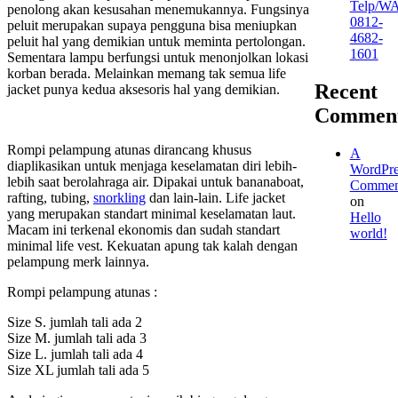
Telp/W
penolong akan kesusahan menemukannya. Fungsinya
0812-
peluit merupakan supaya pengguna bisa meniupkan
4682-
peluit hal yang demikian untuk meminta pertolongan.
1601
Sementara lampu berfungsi untuk menonjolkan lokasi
korban berada. Melainkan memang tak semua life
Recent
jacket punya kedua aksesoris hal yang demikian.
Commen
Rompi pelampung atunas dirancang khusus
A
diaplikasikan untuk menjaga keselamatan diri lebih-
WordPre
lebih saat berolahraga air. Dipakai untuk bananaboat,
Commen
rafting, tubing,
snorkling
dan lain-lain. Life jacket
on
yang merupakan standart minimal keselamatan laut.
Hello
Macam ini terkenal ekonomis dan sudah standart
world!
minimal life vest. Kekuatan apung tak kalah dengan
pelampung merk lainnya.
Rompi pelampung atunas :
Size S. jumlah tali ada 2
Size M. jumlah tali ada 3
Size L. jumlah tali ada 4
Size XL jumlah tali ada 5