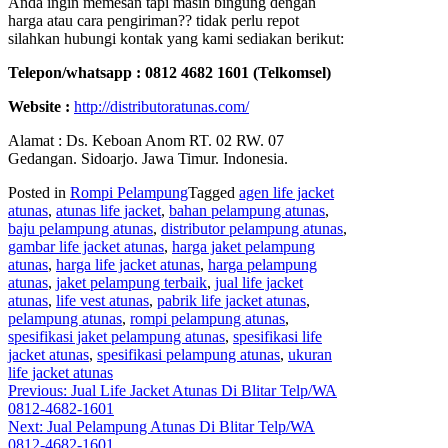
Anda ingin memesan tapi masih bingung dengan
harga atau cara pengiriman?? tidak perlu repot
silahkan hubungi kontak yang kami sediakan berikut:
Telepon/whatsapp : 0812 4682 1601 (Telkomsel)
Website :
http://distributoratunas.com/
Alamat : Ds. Keboan Anom RT. 02 RW. 07
Gedangan. Sidoarjo. Jawa Timur. Indonesia.
Posted in
Rompi Pelampung
Tagged
agen life jacket
atunas
,
atunas life jacket
,
bahan pelampung atunas
,
baju pelampung atunas
,
distributor pelampung atunas
,
gambar life jacket atunas
,
harga jaket pelampung
atunas
,
harga life jacket atunas
,
harga pelampung
atunas
,
jaket pelampung terbaik
,
jual life jacket
atunas
,
life vest atunas
,
pabrik life jacket atunas
,
pelampung atunas
,
rompi pelampung atunas
,
spesifikasi jaket pelampung atunas
,
spesifikasi life
jacket atunas
,
spesifikasi pelampung atunas
,
ukuran
life jacket atunas
Post
Previous:
Jual Life Jacket Atunas Di Blitar Telp/WA
0812-4682-1601
navigation
Next:
Jual Pelampung Atunas Di Blitar Telp/WA
0812-4682-1601