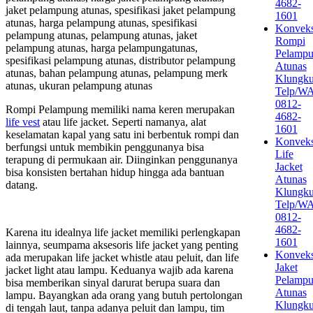
4682-
jaket pelampung atunas, spesifikasi jaket pelampung
1601
atunas, harga pelampung atunas, spesifikasi
Konveks
pelampung atunas, pelampung atunas, jaket
Rompi
pelampung atunas, harga pelampungatunas,
Pelamp
spesifikasi pelampung atunas, distributor pelampung
Atunas
atunas, bahan pelampung atunas, pelampung merk
Klungk
atunas, ukuran pelampung atunas
Telp/W
0812-
Rompi Pelampung memiliki nama keren merupakan
4682-
life vest
atau life jacket. Seperti namanya, alat
1601
keselamatan kapal yang satu ini berbentuk rompi dan
Konveks
berfungsi untuk membikin penggunanya bisa
Life
terapung di permukaan air. Diinginkan penggunanya
Jacket
bisa konsisten bertahan hidup hingga ada bantuan
Atunas
datang.
Klungk
Telp/W
0812-
4682-
Karena itu idealnya life jacket memiliki perlengkapan
1601
lainnya, seumpama aksesoris life jacket yang penting
Konveks
ada merupakan life jacket whistle atau peluit, dan life
Jaket
jacket light atau lampu. Keduanya wajib ada karena
Pelamp
bisa memberikan sinyal darurat berupa suara dan
Atunas
lampu. Bayangkan ada orang yang butuh pertolongan
Klungk
di tengah laut, tanpa adanya peluit dan lampu, tim