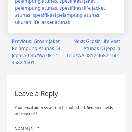
pelampung atunas
,
spesifikasi jaket
pelampung atunas
,
spesifikasi life jacket
atunas
,
spesifikasi pelampung atunas
,
ukuran life jacket atunas
Post
Previous:
Grosir Jaket
Next:
Grosir Life Vest
Pelampung Atunas Di
Atunas Di Jepara
navigation
Jepara Telp/WA 0812-
Telp/WA 0812-4682-1601
4682-1601
Leave a Reply
Your email address will not be published.
Required fields
are marked
*
COMMENT
*