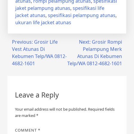
atunas
,
rompi pelampung atunas
,
spesifikasi
jaket pelampung atunas
,
spesifikasi life
jacket atunas
,
spesifikasi pelampung atunas
,
ukuran life jacket atunas
Post
Previous:
Grosir Life
Next:
Grosir Rompi
Vest Atunas Di
Pelampung Merk
navigation
Kebumen Telp/WA 0812-
Atunas Di Kebumen
4682-1601
Telp/WA 0812-4682-1601
Leave a Reply
Your email address will not be published.
Required fields
are marked
*
COMMENT
*